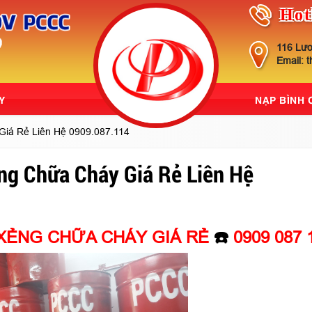
Hot
116 Lươ
Email: 
Y
NẠP BÌNH
Giá Rẻ Liên Hệ 0909.087.114
g Chữa Cháy Giá Rẻ Liên Hệ
XẺNG CHỮA CHÁY GIÁ RẺ
☎️
0909 087 