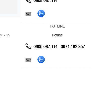
0909.087.114
HOTLINE
m: 735
Hotline
0909.087.114 - 0971.182.357