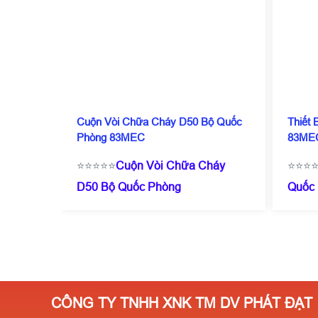
Cuộn Vòi Chữa Cháy D50 Bộ Quốc
Thiết
Phòng 83MEC
83ME
⭐⭐⭐⭐⭐
Cuộn Vòi Chữa Cháy
⭐⭐⭐
D50 Bộ Quốc Phòng
Quốc
83MEC
☎️
0909 087
114
(
114
(Zalo/Call)
- 0971 182
357
⭐G
357
⭐Giá chỉ từ 200.000/ Cái ( tuỳ
theo 
theo số lượng ) ✔️Có kiểm định
PCCC✔
PCCC✔️Sẵn SLL✔️Miễn phí vận
chuyê
CÔNG TY TNHH XNK TM DV PHÁT ĐẠT
chuyển⭐Giá cực rẻ- Số lượng
càng 