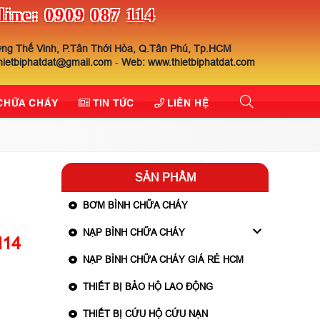
line: 0909 087 114
ng Thế Vinh, P.Tân Thới Hòa, Q.Tân Phú, Tp.HCM
thietbiphatdat@gmail.com
-
Web: www.thietbiphatdat.com
 CHỮA CHÁY
TIN TỨC
LIÊN HỆ
SẢN PHẨM
BƠM BÌNH CHỮA CHÁY
NẠP BÌNH CHỮA CHÁY
114
NẠP BÌNH CHỮA CHÁY GIÁ RẺ HCM
THIẾT BỊ BẢO HỘ LAO ĐỘNG
THIẾT BỊ CỨU HỘ CỨU NẠN