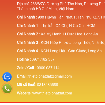
Địa chỉ
: 266/8/7C Đường Phú Thọ Hoà, Phường Phú
càng nhiều giá càng rẻ ✔️Chiết
khấu 
Thành phố Hồ Chí Minh, Việt Nam
khấu cao cho người giới thiệu
Chi Nhánh
: 988 Huỳnh Tấn Phát, P.Tân Phú, Q.7, 
Chi Nhánh 1
: Thị Trấn Củ Chi, H.Củ Chi, HCM
Chi Nhánh 2
: Xã Mỹ Hạnh, H.Đức Hòa, Long An
Chi Nhánh 3
: KCN Hiệp Phước, Long Thới, Nhà B
Chi Nhánh 4
: KCN Long Hậu, Cần Giuộc, Long An
Hotline
:
0971.182.357
Zalo / Call:
0909.087.114
Email:
thietbiphatdat@gmail.com
Mã số thuế:
0318585689
Website:
www.thietbiphatdat.com