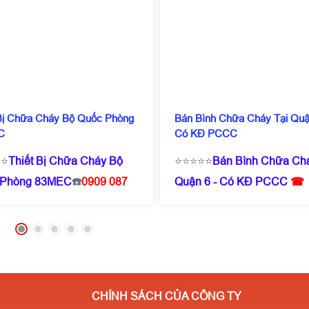
 Bị Chữa Cháy Bộ Quốc Phòng
Bán Bình Chữa Cháy Tại Quậ
C
Có KĐ PCCC
⭐⭐
Thiết Bị Chữa Cháy Bộ
⭐⭐⭐⭐⭐
Bán Bình Chữa Chá
 Phòng 83MEC
☎️
0909 087
Quận 6 - Có KĐ PCCC
☎
Zalo/Call)
- 0971 182
Hotline :
0909 087
iá chỉ từ 200.000/ Cái ( tuỳ
114
(Zalo/Call)
- 0971 182
số lượng ) ✔️Có kiểm định
357
❌⭐Giá chỉ từ 160k/ bìn
️Sẵn SLL✔️Miễn phí vận
✔️Miễn phí vận chuyển✔️b
̉n⭐Giá cực rẻ- Số lượng
hành 12 tháng ⭐Giá cực rẻ
CHÍNH SÁCH CỦA CÔNG TY
nhiều giá càng rẻ ✔️Chiết
lượng càng nhiều giá càng