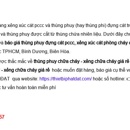
ng xẻng xúc cát pccc và thùng phuy (hay thùng phi) đựng cát t
và thùng phuy được cắt từ thùng chứa nhiên liệu. Dưới đây ch
 và
báo giá thùng phuy đựng cát pccc, xẻng xúc cát phòng cháy
vực TPHCM, Bình Dương, Biên Hòa.
được thắc mắc về
thùng phuy chữa cháy - xẻng chữa cháy giá r
ẻng chữa cháy giá rẻ​​​​​​​
hoặc muốn đặt hàng, báo giá cụ thể v
 ĐẠT qua website:
https://thietbiphatdat.com/
hoặc số hotline: 
 tư vấn hoàn toàn miễn phí
57