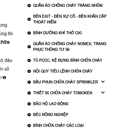
QUẦN ÁO CHỐNG CHÁY TRÁNG NHÔM
ĐÈN EXIT - ĐÈN SỰ CỐ - ĐÈN KHẨN CẤP
THOÁT HIỂM
rong
BÌNH DƯỠNG KHÍ THỞ OXI
úng tôi
 chữa
QUẦN ÁO CHỐNG CHÁY NOMEX, TRANG
PHỤC THÔNG TƯ 56
ẻ
ở đâu
TỦ PCCC, KỆ ĐỰNG BÌNH CHỮA CHÁY
ới số
NỘI QUY TIÊU LỆNH CHỮA CHÁY
👉☎️
ĐẦU PHUN CHỮA CHÁY SPRINKLER
THIẾT BỊ CHỮA CHÁY TOMOKEN
BẢO HỘ LAO ĐỘNG
BÉC NÔNG NGHIỆP
BÌNH CHỮA CHÁY CÁC LOẠI