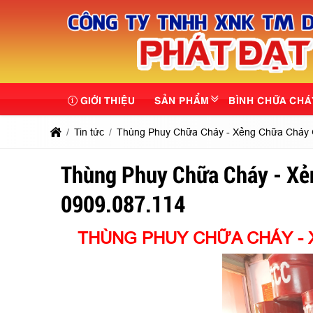
GIỚI THIỆU
SẢN PHẨM
BÌNH CHỮA CHÁ
Tin tức
Thùng Phuy Chữa Cháy - Xẻng Chữa Cháy 
Thùng Phuy Chữa Cháy - Xẻn
0909.087.114
THÙNG PHUY CHỮA CHÁY - 