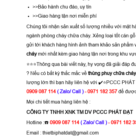
>>Bảo hành chu đáo, uy tín
>>Giao hàng tận nơi miễn phí
Chúng tôi nhận sản xuất số lượng nhiều với mặt hà
ngành phòng cháy chữa cháy. Xẻng loại tốt cán gỗ 
gửi tới khách hàng hình ảnh tham khảo sản phẩm
cháy
mới nhất kèm giao hàng tận nơi trong khu 
⭐⭐⭐Thông qua bài viết này, hy vọng đã giải đáp 
? Nếu có bất kỳ thắc mắc về
thùng phuy chữa cháy - x
lượng lớn thì bạn hãy liên hệ với ✔️⭐PCCC PHÁT
0909 087 114
( Zalo/ Call )
- 0971 182 357
để được
Mọi chi tiết mua hàng liên hệ :
CÔNG TY TNHH XNK TM DV PCCC PHÁT ĐẠT
Hotline :☎️
0909 087 114
( Zalo/ Call )
- 0971 182 3
Email : thietbiphatdat@gmail.com