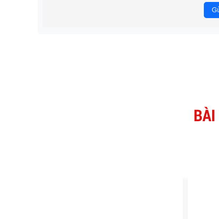
Gử
BÀI