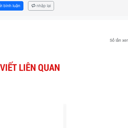
i bình luận
nhập lại
Số lần xe
 VIẾT LIÊN QUAN