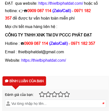
ĐẠT qua website:
https://thietbiphatdat.com/
hoặc số
hotline: 👉☎️
0909 087 114
(Zalo/Call)
- 0971 182
357
để được tư vấn hoàn toàn miễn phí
Mọi chi tiết mua hàng liên hệ :
CÔNG TY TNHH XNK TM DV PCCC PHÁT ĐẠT
Hotline :
☎️
0909 087 114
(Zalo/Call)
- 0971 182 357
Email : thietbiphatdat@gmail.com
Website:
https://thietbiphatdat.com/
BÌNH LUẬN CỦA BẠN
Đánh giá của bạn:
*