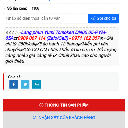
Số lần xem:
1106
Gọi cho tôi
⭐⭐⭐⭐⭐
Lăng phun Yumi Tomoken DN65 05-PYM-
65A
☎️
0909 087 114
(Zalo/Call)
- 0971 182 357
❌⭐Giá
chỉ từ 250k/cái✔️Bảo hành 12 tháng✔️Miễn phí vận
chuyển✔️Có CO-CQ nhập khẩu ⭐Giá cực rẻ- Số lượng
càng nhiều giá càng rẻ ✔️ Chiết khấu cao cho người
giới thiệu
Chia sẻ:
THÔNG TIN SẢN PHẨM
NHẬN XÉT CỦA KHÁCH HÀNG