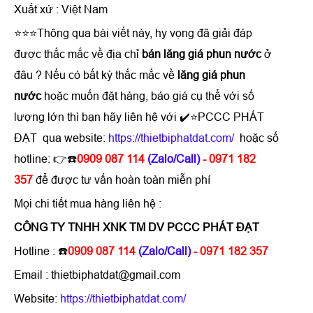
Xuất xứ : Việt Nam
⭐⭐⭐Thông qua bài viết này, hy vọng đã giải đáp
được thắc mắc về địa chỉ
bán
lăng giá phun nước
ở
đâu ? Nếu có bất kỳ thắc mắc về
lăng giá phun
nước
hoặc muốn đặt hàng, báo giá cụ thể với số
lượng lớn thì bạn hãy liên hệ với ✔️⭐PCCC PHÁT
ĐẠT qua website:
https://thietbiphatdat.com/
hoặc số
hotline: 👉☎️
0909 087 114
(Zalo/Call)
- 0971 182
357
để được tư vấn hoàn toàn miễn phí
Mọi chi tiết mua hàng liên hệ :
CÔNG TY TNHH XNK TM DV PCCC PHÁT ĐẠT
Hotline :
☎️
0909 087 114
(Zalo/Call)
- 0971 182 357
Email : thietbiphatdat@gmail.com
Website:
https://thietbiphatdat.com/