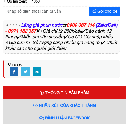
Số lần xem:
1059
Gọi cho tôi
⭐⭐⭐⭐⭐
Lăng giá phun nước
☎️
0909 087 114
(Zalo/Call)
- 0971 182 357
❌⭐Giá chỉ từ 250k/cái✔️Bảo hành 12
tháng✔️Miễn phí vận chuyển✔️Có CO-CQ nhập khẩu
⭐Giá cực rẻ- Số lượng càng nhiều giá càng rẻ ✔️ Chiết
khấu cao cho người giới thiệu
Chia sẻ:
THÔNG TIN SẢN PHẨM
NHẬN XÉT CỦA KHÁCH HÀNG
BÌNH LUẬN FACEBOOK