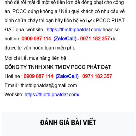
nhỏ để rồi mất đi một số tiền lớn để đóng phạt cho công
an PCCC đúng không ạ ! Nếu quý khách có nhu cầu về
bình chữa cháy thì bạn hãy liên hệ với ✔️⭐PCCC PHÁT
ĐẠT qua website
: https://thietbiphatdat.com/
hoặc số
hotline:
0909 087 114
(Zalo/Call)
- 0971 182 357
để
được tư vấn hoàn toàn miễn phí.
Mọi chi tiết mua hàng liên hệ :
CÔNG TY TNHH XNK TM DV PCCC PHÁT ĐẠT
Hotline :
0909 087 114
(Zalo/Call)
-
0971 182 357
Email : thietbiphatdat@gmail.com
Website:
https://thietbiphatdat.com/
ĐÁNH GIÁ BÀI VIẾT