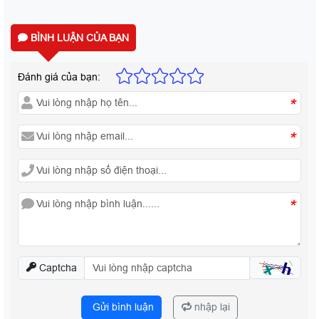
BÌNH LUẬN CỦA BẠN
Đánh giá của bạn:
*
*
*
Captcha
Gửi bình luận
nhập lại