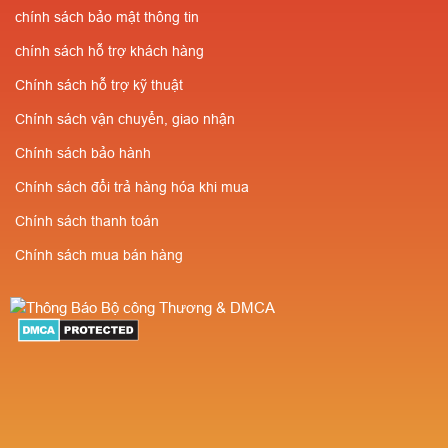
kiểm định
chính sách bảo mật thông tin
SLL✔️Miễn phí vận
PCCC✔️Sẵn
chuyển⭐Giá cực rẻ-
chính sách hỗ trợ khách hàng
SLL✔️Miễn phí vận
Số lượng càng nhiều
Chính sách hỗ trợ kỹ thuật
chuyển⭐Giá cực rẻ-
giá càng rẻ ✔️Chiết
Chính sách vận chuyển, giao nhận
Số lượng càng nhiều
khấu cao cho người
Chính sách bảo hành
giá càng rẻ ✔️Chiết
giới thiệu
Chính sách đổi trả hàng hóa khi mua
khấu cao cho người
Chính sách thanh toán
giới thiệu
Chính sách mua bán hàng