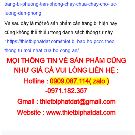
trang-bi-phuong-tien-phong-chay-chua-chay-cho-luc-
luong-dan-phong
Và sau đây là một số sản phẩm cần trang bị hiện nay
cũng không thể thiếu trong danh sách thông tư này
:
https://thietbiphatdat.com/thiet-bi-bao-ho-pccc-theo-
thong-tu-moi-nhat-cua-bo-cong-an/
MỌI THÔNG TIN VỀ SẢN PHẨM CŨNG
NHƯ GIÁ CẢ VUI LÒNG LIÊN HỆ :
Hotline :
0909.087.114( zalo )
-0971.182.357
Gmail : thietbiphatdat@gmail.com
Website : www.thietbiphatdat.com