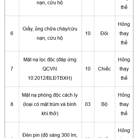
nạn, cứu hộ
thế
Hỏng
Giầy, ủng chữa cháy/cứu
6
10
Đôi
thay
nạn, cứu hộ
thế
Mặt nạ lọc độc (đáp ứng
Hỏng
7
QCVN
10
Chiếc
thay
10:2012/BLĐTBXH)
thế
Mặt nạ phòng độc cách ly
Hỏng
8
(loại có mặt trùm và bình
03
Bộ
thay
khí thở)
thế
Hỏng
Đèn pin (độ sáng 300 lm,