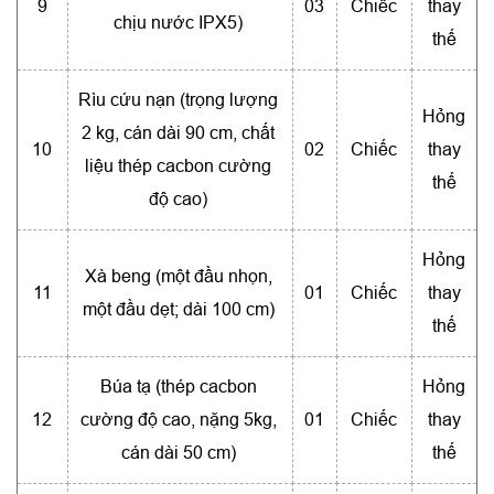
9
03
Chiếc
thay
chịu nước IPX5)
thế
Rìu cứu nạn (trọng lượng
Hỏng
2 kg, cán dài 90 cm, chất
10
02
Chiếc
thay
liệu thép cacbon cường
thế
độ cao)
Hỏng
Xà beng (một đầu nhọn,
11
01
Chiếc
thay
một đầu dẹt; dài 100 cm)
thế
Búa tạ (thép cacbon
Hỏng
12
cường độ cao, nặng 5kg,
01
Chiếc
thay
cán dài 50 cm)
thế