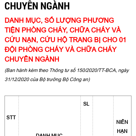
CHUYÊN NGÀNH
DANH MỤC, SỐ LƯỢNG PHƯƠNG
TIỆN PHÒNG CHÁY, CHỮA CHÁY VÀ
CỨU NẠN, CỨU HỘ TRANG BỊ CHO 01
ĐỘI PHÒNG CHÁY VÀ CHỮA CHÁY
CHUYÊN NGÀNH
(Ban hành kèm theo Thông tư số 150/2020/TT-BCA, ngày
31/12/2020 của Bộ trưởng Bộ Công an)
SL
STT
NIÊN
HẠN
DANH MỤC