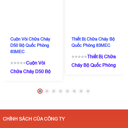
Cuộn Vòi Chữa Cháy
Thiết Bị Chữa Cháy Bộ
D50 Bộ Quốc Phòng
Quốc Phòng 83MEC
83MEC
⭐⭐⭐⭐⭐
Thiết Bị Chữa
⭐⭐⭐⭐⭐
Cuộn Vòi
Cháy Bộ Quốc Phòng
Chữa Cháy D50 Bộ
83MEC
☎️
0909 087
Quốc Phòng
114
(Zalo/Call)
- 0971
83MEC
☎️
0909 087
182 357
⭐Giá chỉ từ
114
(Zalo/Call)
- 0971
200.000/ Cái ( tuỳ
182 357
⭐Giá chỉ từ
theo số lượng ) ✔️Có
200.000/ Cái ( tuỳ
kiểm định
CHÍNH SÁCH CỦA CÔNG TY
theo số lượng ) ✔️Có
PCCC✔️Sẵn