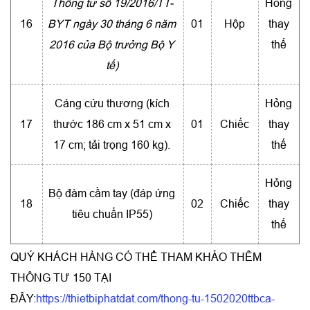
Thông tư số 19/2016/TT-
Hỏng
16
BYT ngày 30 tháng 6 năm
01
Hộp
thay
2016 của Bộ trưởng Bộ Y
thế
tế)
Cáng cứu thương (kích
Hỏng
17
thước 186 cm x 51 cm x
01
Chiếc
thay
17 cm; tải trọng 160 kg).
thế
Hỏng
Bộ đàm cầm tay (đáp ứng
18
02
Chiếc
thay
tiêu chuẩn IP55)
thế
QUÝ KHÁCH HÀNG CÓ THỂ THAM KHẢO THÊM
THÔNG TƯ 150 TẠI
ĐÂY:
https://thietbiphatdat.com/thong-tu-1502020ttbca-