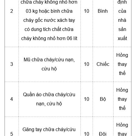
chữa cháy không nhỏ hơn
định
2
03 kg hoặc bình chữa
10
Bình
của
cháy gốc nước xách tay
nhà
có dung tích chất chữa
sản
cháy không nhỏ hơn 06 lít
xuất
Hỏng
Mũ chữa cháy/cứu nạn,
3
10
Chiếc
thay
cứu hộ
thế
Hỏng
Quần áo chữa cháy/cứu
4
10
Bộ
thay
nạn, cứu hộ
thế
Hỏng
Găng tay chữa cháy/cứu
5
10
Đôi
thay