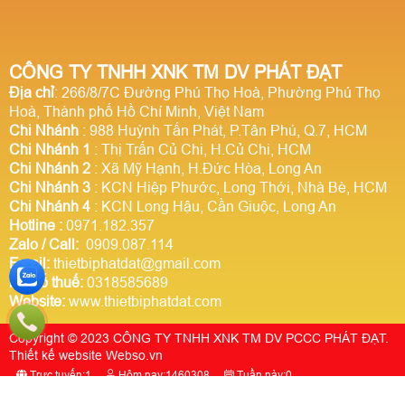
CÔNG TY TNHH XNK TM DV PHÁT ĐẠT
Địa chỉ
: 266/8/7C Đường Phú Thọ Hoà, Phường Phú Thọ
Hoà, Thành phố Hồ Chí Minh, Việt Nam
Chi Nhánh
: 988 Huỳnh Tấn Phát, P.Tân Phú, Q.7, HCM
Chi Nhánh 1
: Thị Trấn Củ Chi, H.Củ Chi, HCM
Chi Nhánh 2
: Xã Mỹ Hạnh, H.Đức Hòa, Long An
Chi Nhánh 3
: KCN Hiệp Phước, Long Thới, Nhà Bè, HCM
Chi Nhánh 4
: KCN Long Hậu, Cần Giuộc, Long An
Hotline
:
0971.182.357
Zalo / Call:
0909.087.114
Email:
thietbiphatdat@gmail.com
Mã số thuế:
0318585689
Website:
www.thietbiphatdat.com
Copyright © 2023 CÔNG TY TNHH XNK TM DV PCCC PHÁT ĐẠT.
Thiết kế website Webso.vn
Trực tuyến:
1
Hôm nay:
1460308
Tuần này:
0
Tất cả:
2918248