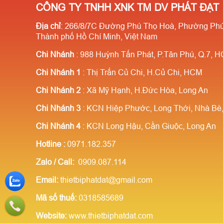
CÔNG TY TNHH XNK TM DV PHÁT ĐẠT
Địa chỉ
: 266/8/7C Đường Phú Thọ Hoà, Phường Phú
Thành phố Hồ Chí Minh, Việt Nam
Chi Nhánh
: 988 Huỳnh Tấn Phát, P.Tân Phú, Q.7, 
Chi Nhánh 1
: Thị Trấn Củ Chi, H.Củ Chi, HCM
Chi Nhánh 2
: Xã Mỹ Hạnh, H.Đức Hòa, Long An
Chi Nhánh 3
: KCN Hiệp Phước, Long Thới, Nhà B
Chi Nhánh 4
: KCN Long Hậu, Cần Giuộc, Long An
Hotline
:
0971.182.357
Zalo / Call:
0909.087.114
Email:
thietbiphatdat@gmail.com
Mã số thuế:
0318585689
Website:
www.thietbiphatdat.com