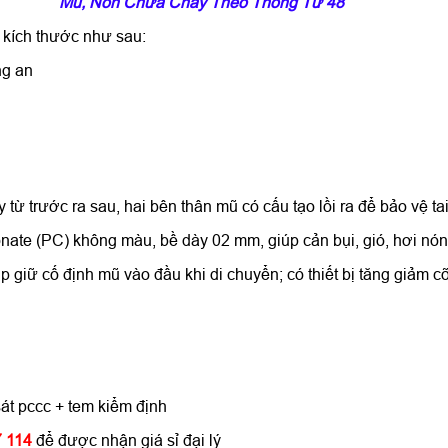
Mũ, Nón Chữa Cháy Theo Thông Tư 48
 kích thước như sau:
ng an
ừ trước ra sau, hai bên thân mũ có cấu tạo lồi ra để bảo vệ tai
ate (PC) không màu, bề dày 02 mm, giúp cản bụi, gió, hơi nón
p giữ cố định mũ vào đầu khi di chuyển; có thiết bị tăng giảm 
sát pccc + tem kiểm định
 114
để được nhận giá sỉ đại lý