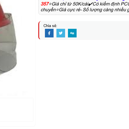
357
⭐Giá chỉ từ 50K/cái✔️Có kiểm định 
chuyển⭐Giá cực rẻ- Số lượng càng nhiều g
Chia sẻ: