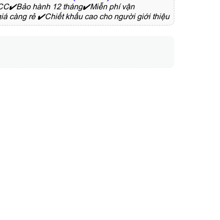
PCCC✔️Bảo hành 12 tháng✔️Miễn phí vận
iá càng rẻ ✔️Chiết khấu cao cho người giới thiệu