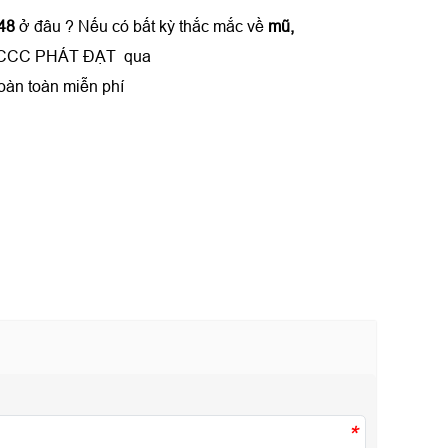
48
ở đâu ? Nếu có bất kỳ thắc mắc về
mũ,
✔️⭐PCCC PHÁT ĐẠT qua
oàn toàn miễn phí
*