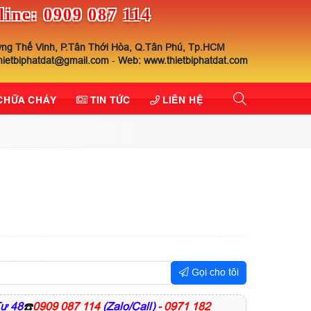
line: 0909 087 114
ng Thế Vinh, P.Tân Thới Hòa, Q.Tân Phú, Tp.HCM
thietbiphatdat@gmail.com
-
Web: www.thietbiphatdat.com
 CHỮA CHÁY
TIN TỨC
LIÊN HỆ
Gọi cho tôi
ư 48
☎️
0909 087 114
(Zalo/Call)
- 0971 182