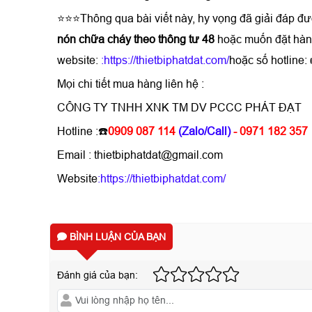
⭐⭐⭐Thông qua bài viết này, hy vọng đã giải đáp đ
nón chữa cháy theo thông tư 48
hoặc muốn đặt hàn
website:
:
https://thietbiphatdat.com/
hoặc số hotline:
Mọi chi tiết mua hàng liên hệ :
CÔNG TY TNHH XNK TM DV PCCC PHÁT ĐẠT
Hotline :☎️
0909 087 114
(Zalo/Call)
- 0971 182 357
Email : thietbiphatdat@gmail.com
Website
:
https://thietbiphatdat.com/
BÌNH LUẬN CỦA BẠN
Đánh giá của bạn: