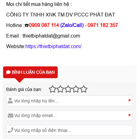
Mọi chi tiết mua hàng liên hệ :
CÔNG TY TNHH XNK TM DV PCCC PHÁT ĐẠT
Hotline :☎️
0909 087 114
(Zalo/Call)
- 0971 182 357
Email : thietbiphatdat@gmail.com
Website:
https://thietbiphatdat.com/
BÌNH LUẬN CỦA BẠN
Đánh giá của bạn:
*
*