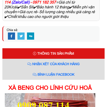
114
(Zalo/Call)
- 0971 182 357
⭐Giá chỉ từ
20K/cái✔️Sẵn Sll✔️Bảo hành 12 tháng✔️Miễn phí vận
chuyển⭐Giá cực rẻ- Số lượng càng nhiều giá càng rẻ
✔️Chiết khấu cao cho người giới thiệu
Chia sẻ:
THÔNG TIN SẢN PHẨM
NHẬN XÉT CỦA KHÁCH HÀNG
BÌNH LUẬN FACEBOOK
XÀ BENG CHO LÍNH CỨU HOẢ