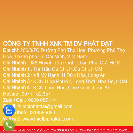
CÔNG TY TNHH XNK TM DV PHÁT ĐẠT
Địa chỉ
: 266/8/7C Đường Phú Thọ Hoà, Phường Phú Thọ
Hoà, Thành phố Hồ Chí Minh, Việt Nam
Chi Nhánh
: 988 Huỳnh Tấn Phát, P.Tân Phú, Q.7, HCM
Chi Nhánh 1
: Thị Trấn Củ Chi, H.Củ Chi, HCM
Chi Nhánh 2
: Xã Mỹ Hạnh, H.Đức Hòa, Long An
Chi Nhánh 3
: KCN Hiệp Phước, Long Thới, Nhà Bè, HCM
Chi Nhánh 4
: KCN Long Hậu, Cần Giuộc, Long An
Hotline
:
0971.182.357
Zalo / Call:
0909.087.114
Email:
thietbiphatdat@gmail.com
Mã số thuế:
0318585689
Website:
www.thietbiphatdat.com
Copyright © 2023 CÔNG TY TNHH XNK TM DV PCCC PHÁT ĐẠT.