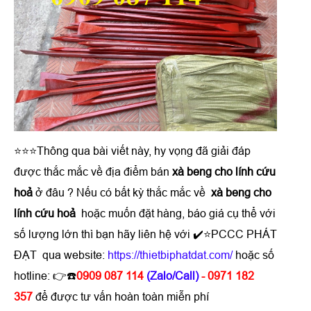
⭐⭐⭐Thông qua bài viết này, hy vọng đã giải đáp
được thắc mắc về địa điểm bán
xà beng cho lính cứu
hoả
ở đâu ? Nếu có bất kỳ thắc mắc về
xà beng cho
lính cứu hoả
hoặc muốn đặt hàng, báo giá cụ thể với
số lượng lớn thì bạn hãy liên hệ với ✔️⭐PCCC PHÁT
ĐẠT qua website:
https://thietbiphatdat.com/
hoặc số
hotline: 👉☎️
0909 087 114
(Zalo/Call)
- 0971 182
357
để được tư vấn hoàn toàn miễn phí