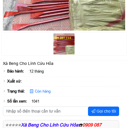
Xà Beng Cho Lính Cứu Hỏa
Bảo hành:
12 tháng
Xuất xứ:
Trạng thái:
Còn hàng
Số lần xem:
1041
Gọi cho tôi
⭐⭐⭐⭐⭐
Xà Beng Cho Lính Cứu Hỏa
☎️
0909 087