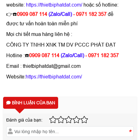
website:
https://thietbiphatdat.com/
hoặc số hotline:
👉☎️
0909 087 114
(Zalo/Call)
- 0971 182 357
để
được tư vấn hoàn toàn miễn phí
Mọi chi tiết mua hàng liên hệ :
CÔNG TY TNHH XNK TM DV PCCC PHÁT ĐẠT
Hotline :☎️
0909 087 114
(Zalo/Call)
- 0971 182 357
Email : thietbiphatdat@gmail.com
Website:
https://thietbiphatdat.com/
BÌNH LUẬN CỦA BẠN
Đánh giá của bạn:
*