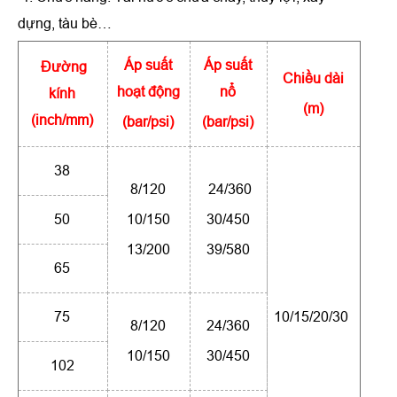
dựng, tàu bè…
Áp suất
Áp suất
Đường
Chiều dài
hoạt động
nổ
kính
(m)
(inch/mm)
(bar/psi)
(bar/psi)
38
8/120
24/360
50
10/150
30/450
13/200
39/580
65
75
10/15/20/30
8/120
24/360
10/150
30/450
102