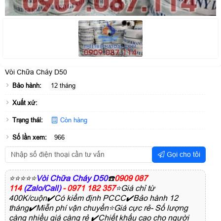
Vòi Chữa Cháy D50
Bảo hành:
12 tháng
Xuất xứ:
Trạng thái:
Còn hàng
Số lần xem:
966
Gọi cho tôi
⭐⭐⭐⭐⭐
Vòi Chữa Cháy D50
☎️
0909 087
114
(Zalo/Call)
- 0971 182 357
⭐Giá chỉ từ
400K/cuộn✔️Có kiểm định PCCC✔️Bảo hành 12
tháng✔️Miễn phí vận chuyển⭐Giá cực rẻ- Số lượng
càng nhiều giá càng rẻ ✔️Chiết khấu cao cho người