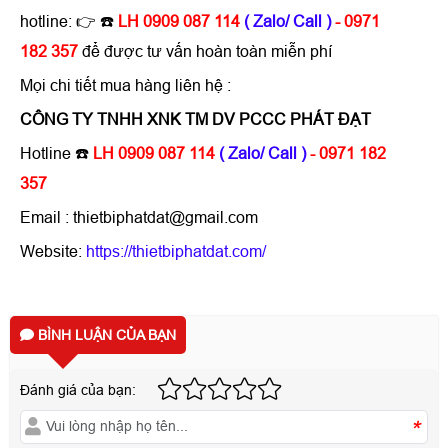
hotline: 👉 ☎️
LH 0909 087 114
( Zalo/ Call )
- 0971
182 357
để được tư vấn hoàn toàn miễn phí
Mọi chi tiết mua hàng liên hệ :
CÔNG TY TNHH XNK TM DV PCCC PHÁT ĐẠT
Hotline ☎️
LH 0909 087 114
( Zalo/ Call )
- 0971 182
357
Email : thietbiphatdat@gmail.com
Website:
https://thietbiphatdat.com/
BÌNH LUẬN CỦA BẠN
Đánh giá của bạn:
*