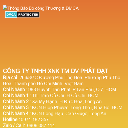
CÔNG TY TNHH XNK TM DV PHÁT ĐẠT
Địa chỉ
: 266/8/7C Đường Phú Thọ Hoà, Phường Phú Thọ
Hoà, Thành phố Hồ Chí Minh, Việt Nam
Chi Nhánh
: 988 Huỳnh Tấn Phát, P.Tân Phú, Q.7, HCM
Chi Nhánh 1
: Thị Trấn Củ Chi, H.Củ Chi, HCM
Chi Nhánh 2
: Xã Mỹ Hạnh, H.Đức Hòa, Long An
Chi Nhánh 3
: KCN Hiệp Phước, Long Thới, Nhà Bè, HCM
Chi Nhánh 4
: KCN Long Hậu, Cần Giuộc, Long An
Hotline
:
0971.182.357
Zalo / Call:
0909.087.114