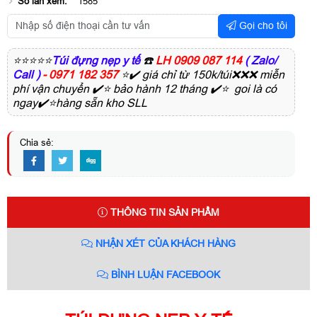
Số lần xem:
1585
Gọi cho tôi
⭐⭐⭐⭐⭐
Túi đựng nẹp y tế
☎️
LH 0909 087 114
( Zalo/
Call )
- 0971 182 357
⭐✔️ giá chỉ từ 150k/túi❌❌❌ miễn
phí vận chuyển ✔️⭐ bảo hành 12 tháng ✔️⭐ goi là có
ngay✔️⭐hàng sẵn kho SLL
Chia sẻ:
THÔNG TIN SẢN PHẨM
NHẬN XÉT CỦA KHÁCH HÀNG
BÌNH LUẬN FACEBOOK