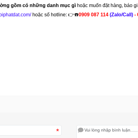
hường gồm có những danh mục gì
hoặc muốn đặt hàng, báo giá
etbiphatdat.com/
hoặc số hotline: 👉☎️
0909 087 114
(Zalo/Call)
-
*