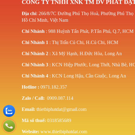
CÔNG TY TNHH XNK TM DV PHÁT ĐẠ
Địa chỉ
: 266/8/7C Đường Phú Thọ Hoà, Phường Phú Thọ
Hồ Chí Minh, Việt Nam
Chi Nhánh
: 988 Huỳnh Tấn Phát, P.Tân Phú, Q.7, HCM
Chi Nhánh 1
: Thị Trấn Củ Chi, H.Củ Chi, HCM
Chi Nhánh 2
: Xã Mỹ Hạnh, H.Đức Hòa, Long An
Chi Nhánh 3
: KCN Hiệp Phước, Long Thới, Nhà Bè, 
Chi Nhánh 4
: KCN Long Hậu, Cần Giuộc, Long An
Hotline
:
0971.182.357
Zalo / Call:
0909.087.114
Email:
thietbiphatdat@gmail.com
Mã số thuế:
0318585689
Website:
www.thietbiphatdat.com