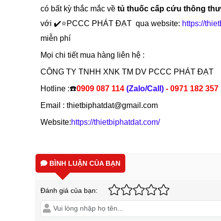
có bất kỳ thắc mắc về
tủ thuốc cấp cứu thông t
với ✔️⭐PCCC PHÁT ĐẠT qua website:
https://thi
miễn phí
Mọi chi tiết mua hàng liên hệ :
CÔNG TY TNHH XNK TM DV PCCC PHÁT ĐẠT
Hotline :☎️
0909 087 114
(Zalo/Call)
- 0971 182 357
Email : thietbiphatdat@gmail.com
Website:
https://thietbiphatdat.com/
BÌNH LUẬN CỦA BẠN
Đánh giá của bạn: