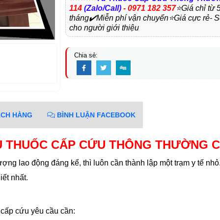
114
(Zalo/Call)
- 0971 182 357
⭐Giá chỉ t
tháng✔️Miễn phí vận chuyển⭐Giá cực rẻ- 
cho người giới thiệu
Chia sẻ:
ÁCH HÀNG
BÌNH LUẬN FACEBOOK
Ủ THUỐC CẤP CỨU THÔNG THƯỜNG C
ượng lao động đáng kể, thì luôn cần thành lập một trạm y tế nhỏ.
ết nhất.
 cấp cứu yêu cầu cần: