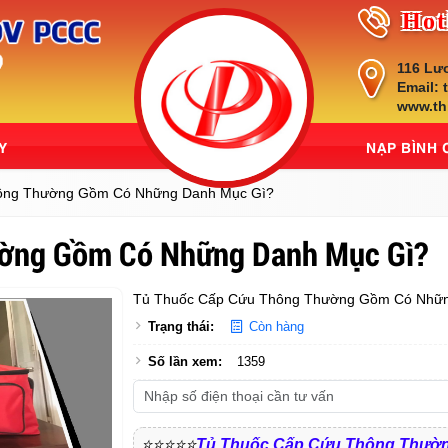
Hot
116 Lư
Email: 
www.th
Y
NẠP BÌNH
ông Thường Gồm Có Những Danh Mục Gì?
ường Gồm Có Những Danh Mục Gì?
Tủ Thuốc Cấp Cứu Thông Thường Gồm Có Nhữn
Trạng thái:
Còn hàng
Số lần xem:
1359
⭐⭐⭐⭐⭐
Tủ Thuốc Cấp Cứu Thông Thườ