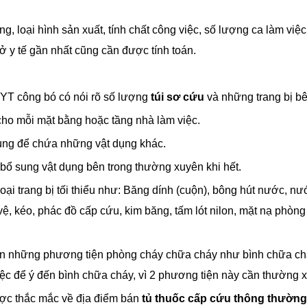
ng, loại hình sản xuất, tính chất công việc, số lượng ca làm việ
ở y tế gần nhất cũng cần được tính toán.
YT công bó có nói rõ số lượng
túi sơ cứu
và những trang bị bê
i cho mỗi mặt bằng hoặc tầng nhà làm việc.
ng để chứa những vật dụng khác.
bổ sung vật dụng bên trong thường xuyên khi hết.
 loại trang bị tối thiểu như: Băng dính (cuộn), bông hút nước, nư
ệ, kéo, phác đồ cấp cứu, kim băng, tấm lót nilon, mặt nạ phòng đ
gần những phương tiện phòng cháy chữa cháy như bình chữa chá
ệc để ý đến bình chữa cháy, vì 2 phương tiện này cần thường x
ược thắc mắc về địa điểm bán
tủ thuốc cấp cứu thông thườn