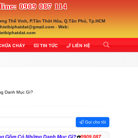
line: 0909 087 114
ơng Thế Vinh, P.Tân Thới Hòa, Q.Tân Phú, Tp.HCM
thietbiphatdat@gmail.com
-
Web:
ietbiphatdat.com
 CHỮA CHÁY
TIN TỨC
LIÊN HỆ
g Danh Mục Gì?
Gọi cho tôi
ng Gồm Có Những Danh Mục Gì?
☎️
0909 087