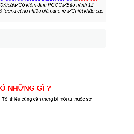
ừ 50K/cái✔️Có kiểm định PCCC✔️Bảo hành 12
Số lượng càng nhiều giá càng rẻ ✔️Chiết khấu cao
Ó NHỮNG GÌ ?
 Tối thiểu cũng cần trang bị một tủ thuốc sơ