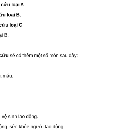
 cứu loại A
.
ứu loại B
.
 cứu loại C
.
ại B.
 cứu
sẽ có thêm một số món sau đây:
a máu.
vệ sinh lao động.
ộng, sức khỏe người lao động.