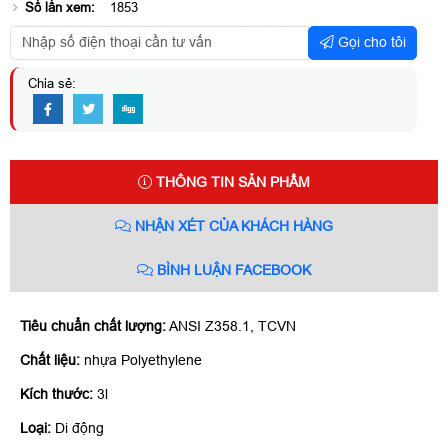
Số lần xem:
1853
Gọi cho tôi
Chia sẻ:
THÔNG TIN SẢN PHẨM
NHẬN XÉT CỦA KHÁCH HÀNG
BÌNH LUẬN FACEBOOK
Tiêu chu
ẩ
n ch
ấ
t l
ượ
ng:
ANSI Z358.1, TCVN
Ch
ấ
t li
ệ
u:
nhựa Polyethylene
Kích thước:
3l
Lo
ạ
i:
Di động