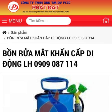
MENU
Sản phẩm
BỒN RỬA MẮT KHẨN CẤP DI ĐỘNG LH 0909 087 114
BỒN RỬA MẮT KHẨN CẤP DI
ĐỘNG LH 0909 087 114