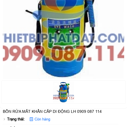
BỒN RỬA MẮT KHẨN CẤP DI ĐỘNG LH 0909 087 114
Trạng thái:
Còn hàng