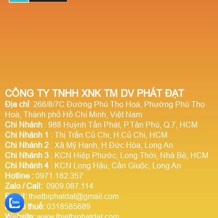
CÔNG TY TNHH XNK TM DV PHÁT ĐẠT
Địa chỉ
: 266/8/7C Đường Phú Thọ Hoà, Phường Phú Thọ
Hoà, Thành phố Hồ Chí Minh, Việt Nam
Chi Nhánh
: 988 Huỳnh Tấn Phát, P.Tân Phú, Q.7, HCM
Chi Nhánh 1
: Thị Trấn Củ Chi, H.Củ Chi, HCM
Chi Nhánh 2
: Xã Mỹ Hạnh, H.Đức Hòa, Long An
Chi Nhánh 3
: KCN Hiệp Phước, Long Thới, Nhà Bè, HCM
Chi Nhánh 4
: KCN Long Hậu, Cần Giuộc, Long An
Hotline
:
0971.182.357
Zalo / Call:
0909.087.114
Email:
thietbiphatdat@gmail.com
Mã số thuế:
0318585689
Website:
www.thietbiphatdat.com