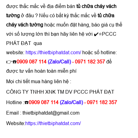
được thắc mắc về địa điểm bán
tủ chữa cháy vách
tường
ở đâu ? Nếu có bất kỳ thắc mắc về
tủ chữa
cháy vách tường
hoặc muốn đặt hàng, báo giá cụ thể
với số lượng lớn thì bạn hãy liên hệ với ✔️⭐PCCC
PHÁT ĐẠT qua
website:
https://thietbiphatdat.com/
hoặc số hotline:
👉☎️
0909 087 114
(Zalo/Call)
- 0971 182 357
để
được tư vấn hoàn toàn miễn phí
Mọi chi tiết mua hàng liên hệ :
CÔNG TY TNHH XNK TM DV PCCC PHÁT ĐẠT
Hotline :☎️
0909 087 114
(Zalo/Call)
- 0971 182 357
Email : thietbiphatdat@gmail.com
Website:
https://thietbiphatdat.com/