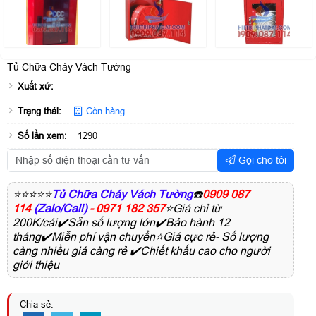
Tủ Chữa Cháy Vách Tường
Xuất xứ:
Trạng thái:
Còn hàng
Số lần xem:
1290
Gọi cho tôi
⭐⭐⭐⭐⭐
Tủ Chữa Cháy Vách Tường
☎️
0909 087
114
(Zalo/Call)
- 0971 182 357
⭐Giá chỉ từ
200K/cái✔️Sẵn số lượng lớn✔️Bảo hành 12
tháng✔️Miễn phí vận chuyển⭐Giá cực rẻ- Số lượng
càng nhiều giá càng rẻ ✔️Chiết khấu cao cho người
giới thiệu
Chia sẻ: