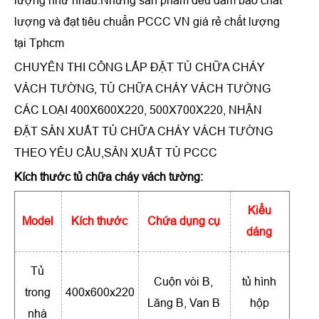
lượng như nhau.Những sản phẩm đều đảm bảo chất
lượng và đạt tiêu chuẩn PCCC VN giá rẻ chất lượng
tại Tphcm
CHUYÊN THI CÔNG LẮP ĐẶT TỦ CHỮA CHÁY
VÁCH TƯỜNG, TỦ CHỮA CHÁY VÁCH TƯỜNG
CÁC LOẠI 400X600X220, 500X700X220, NHẬN
ĐẶT SẢN XUẤT TỦ CHỮA CHÁY VÁCH TƯỜNG
THEO YÊU CẦU,SẢN XUẤT TỦ PCCC
Kích thước tủ chữa cháy vách tường:
Kiểu
Model
Kích thước
Chứa dụng cụ
dáng
Tủ
Cuộn vòi B,
tủ hình
trong
400x600x220
Lăng B, Van B
hộp
nhà