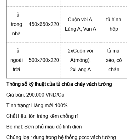
Tủ
Cuộn vòi A,
tủ hình
trong
450x650x220
Lăng A, Van A
hộp
nhà
Tủ
2xCuộn vòi
tủ mái
ngoài
500x700x220
A(mỏng),
xéo, có
trời
2xLăng A
chân
Thông số kỹ thuật của
tủ chữa cháy vách tường
Giá bán: 290.000 VNĐ/Cái
Tình trạng: Hàng mới 100%
Chất liệu: tôn tráng kẽm chống rỉ
Bề mặt: Sơn phủ màu đỏ tĩnh điện
Chủng loại: dung trong hệ thống pccc vách tường