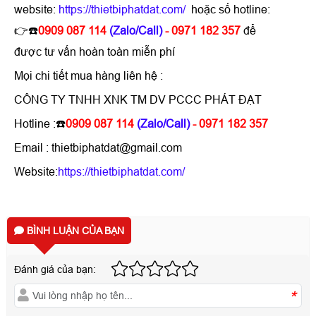
website:
https://thietbiphatdat.com/
hoặc số hotline:
👉☎️
0909 087 114
(Zalo/Call)
- 0971 182 357
để
được tư vấn hoàn toàn miễn phí
Mọi chi tiết mua hàng liên hệ :
CÔNG TY TNHH XNK TM DV PCCC PHÁT ĐẠT
Hotline :☎️
0909 087 114
(Zalo/Call)
- 0971 182 357
Email : thietbiphatdat@gmail.com
Website:
https://thietbiphatdat.com/
BÌNH LUẬN CỦA BẠN
Đánh giá của bạn:
*