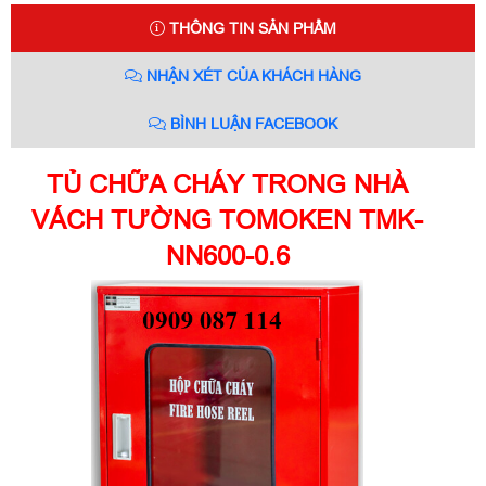
THÔNG TIN SẢN PHẨM
NHẬN XÉT CỦA KHÁCH HÀNG
BÌNH LUẬN FACEBOOK
TỦ CHỮA CHÁY TRONG NHÀ
VÁCH TƯỜNG TOMOKEN TMK-
NN600-0.6