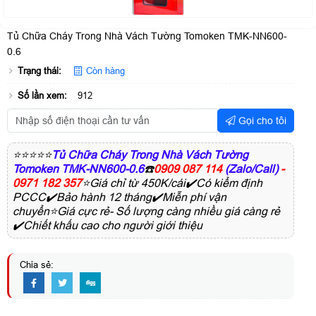
Tủ Chữa Cháy Trong Nhà Vách Tường Tomoken TMK-NN600-
0.6
Trạng thái:
Còn hàng
Số lần xem:
912
Gọi cho tôi
⭐⭐⭐⭐⭐
Tủ Chữa Cháy Trong Nhà Vách Tường
Tomoken TMK-NN600-0.6
☎️
0909 087 114
(Zalo/Call)
-
0971 182 357
⭐Giá chỉ từ 450K/cái✔️Có kiểm định
PCCC✔️Bảo hành 12 tháng✔️Miễn phí vận
chuyển⭐Giá cực rẻ- Số lượng càng nhiều giá càng rẻ
✔️Chiết khấu cao cho người giới thiệu
Chia sẻ: