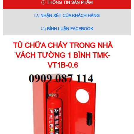
THÔNG TIN SẢN PHẨM
NHẬN XÉT CỦA KHÁCH HÀNG
BÌNH LUẬN FACEBOOK
TỦ CHỮA CHÁY TRONG NHÀ
VÁCH TƯỜNG 1 BÌNH TMK-
VT1B-0.6