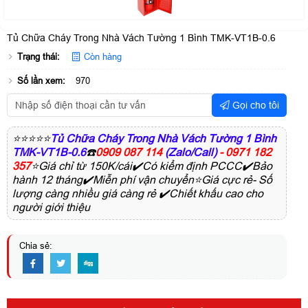
Tủ Chữa Cháy Trong Nhà Vách Tường 1 Bình TMK-VT1B-0.6
Trạng thái:
Còn hàng
Số lần xem:
970
Gọi cho tôi
⭐⭐⭐⭐⭐
Tủ Chữa Cháy Trong Nhà Vách Tường 1 Bình
TMK-VT1B-0.6
☎️
0909 087 114
(Zalo/Call)
- 0971 182
357
⭐Giá chỉ từ 150K/cái✔️Có kiểm định PCCC✔️Bảo
hành 12 tháng✔️Miễn phí vận chuyển⭐Giá cực rẻ- Số
lượng càng nhiều giá càng rẻ ✔️Chiết khấu cao cho
người giới thiệu
Chia sẻ: