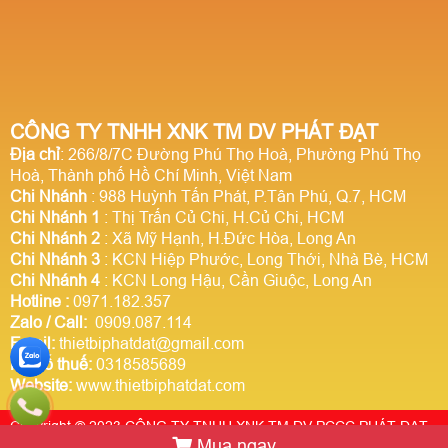
CÔNG TY TNHH XNK TM DV PHÁT ĐẠT
Địa chỉ
: 266/8/7C Đường Phú Thọ Hoà, Phường Phú Thọ
Hoà, Thành phố Hồ Chí Minh, Việt Nam
Chi Nhánh
: 988 Huỳnh Tấn Phát, P.Tân Phú, Q.7, HCM
Chi Nhánh 1
: Thị Trấn Củ Chi, H.Củ Chi, HCM
Chi Nhánh 2
: Xã Mỹ Hạnh, H.Đức Hòa, Long An
Chi Nhánh 3
: KCN Hiệp Phước, Long Thới, Nhà Bè, HCM
Chi Nhánh 4
: KCN Long Hậu, Cần Giuộc, Long An
Hotline
:
0971.182.357
Zalo / Call:
0909.087.114
Email:
thietbiphatdat@gmail.com
Mã số thuế:
0318585689
Website:
www.thietbiphatdat.com
Copyright © 2023 CÔNG TY TNHH XNK TM DV PCCC PHÁT ĐẠT.
Mua ngay
Thiết kế website Webso.vn