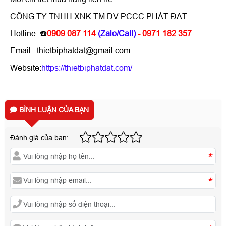
CÔNG TY TNHH XNK TM DV PCCC PHÁT ĐẠT
Hotline :☎️
0909 087 114
(Zalo/Call)
- 0971 182 357
Email : thietbiphatdat@gmail.com
Website:
https://thietbiphatdat.com/
BÌNH LUẬN CỦA BẠN
Đánh giá của bạn:
*
*