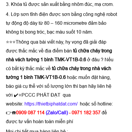
3. Khóa tủ được sản xuất bằng nhôm đúc, mạ crom.
4. Lớp sơn tĩnh điện được sơn bằng công nghệ robot
tự động độ dày từ 80 – 160 micrometre đảm bảo
không bị bong tróc, bạc màu suốt 10 năm.
⭐⭐⭐Thông qua bài viết này, hy vọng đã giải đáp
được thắc mắc về địa điểm bán
tủ chữa cháy trong
nhà vách tường 1 bình TMK-VT1B-0.6
ở đâu ? Nếu
có bất kỳ thắc mắc về
tủ chữa cháy trong nhà vách
tường 1 bình TMK-VT1B-0.6
hoặc muốn đặt hàng,
báo giá cụ thể với số lượng lớn thì bạn hãy liên hệ
với ✔️⭐PCCC PHÁT ĐẠT qua
website:
https://thietbiphatdat.com/
hoặc số hotline:
👉☎️
0909 087 114
(Zalo/Call)
- 0971 182 357
để
được tư vấn hoàn toàn miễn phí
Mọi chi tiết mua hàng liên hệ :