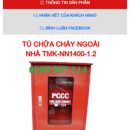
THÔNG TIN SẢN PHẨM
NHẬN XÉT CỦA KHÁCH HÀNG
BÌNH LUẬN FACEBOOK
TỦ CHỮA CHÁY NGOÀI
NHÀ TMK-NN1400-1.2