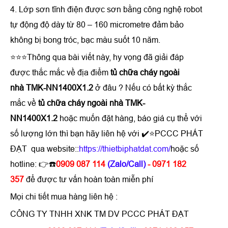
4. Lớp sơn tĩnh điện được sơn bằng công nghệ robot
tự động độ dày từ 80 – 160 micrometre đảm bảo
không bị bong tróc, bạc màu suốt 10 năm.
⭐⭐⭐Thông qua bài viết này, hy vọng đã giải đáp
được thắc mắc về địa điểm
tủ chữa cháy ngoài
nhà TMK-NN1400X1.2
ở đâu ? Nếu có bất kỳ thắc
mắc về
tủ chữa cháy ngoài nhà TMK-
NN1400X1.2
hoặc muốn đặt hàng, báo giá cụ thể với
số lượng lớn thì bạn hãy liên hệ với ✔️⭐PCCC PHÁT
ĐẠT qua website::
https://thietbiphatdat.com/
hoặc số
hotline: 👉☎️
0909 087 114
(Zalo/Call)
- 0971 182
357
để được tư vấn hoàn toàn miễn phí
Mọi chi tiết mua hàng liên hệ :
CÔNG TY TNHH XNK TM DV PCCC PHÁT ĐẠT