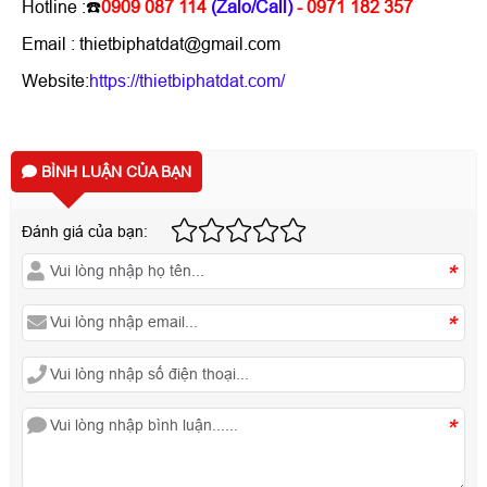
Hotline :☎️
0909 087 114
(Zalo/Call)
- 0971 182 357
Email : thietbiphatdat@gmail.com
Website:
https://thietbiphatdat.com/
BÌNH LUẬN CỦA BẠN
Đánh giá của bạn:
*
*
*