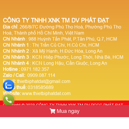
CÔNG TY TNHH XNK TM DV PHÁT ĐẠT
Địa chỉ
: 266/8/7C Đường Phú Thọ Hoà, Phường Phú Thọ
Hoà, Thành phố Hồ Chí Minh, Việt Nam
Chi Nhánh
: 988 Huỳnh Tấn Phát, P.Tân Phú, Q.7, HCM
Chi Nhánh 1
: Thị Trấn Củ Chi, H.Củ Chi, HCM
Chi Nhánh 2
: Xã Mỹ Hạnh, H.Đức Hòa, Long An
Chi Nhánh 3
: KCN Hiệp Phước, Long Thới, Nhà Bè, HCM
Chi Nhánh 4
: KCN Long Hậu, Cần Giuộc, Long An
Hotline
:
0971.182.357
Zalo / Call:
0909.087.114
Email:
thietbiphatdat@gmail.com
Mã số thuế:
0318585689
Website:
www.thietbiphatdat.com
Copyright © 2023 CÔNG TY TNHH XNK TM DV PCCC PHÁT ĐẠT.
Mua ngay
Thiết kế website Webso.vn
Trực tuyến:
1
Hôm nay:
1464217
Tuần này:
0
Tất cả:
2926085