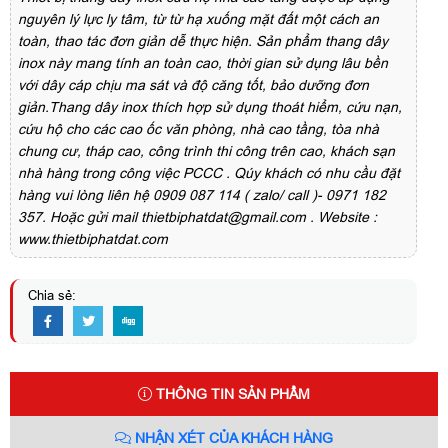
nguyên lý lực ly tâm, từ từ hạ xuống mặt đất một cách an
toàn, thao tác đơn giản dễ thực hiện. Sản phẩm thang dây
inox này mang tính an toàn cao, thời gian sử dụng lâu bền
với dây cáp chịu ma sát và độ căng tốt, bảo dưỡng đơn
giản.Thang dây inox thích hợp sử dụng thoát hiểm, cứu nạn,
cứu hộ cho các cao ốc văn phòng, nhà cao tầng, tòa nhà
chung cư, tháp cao, công trình thi công trên cao, khách sạn
nhà hàng trong công việc PCCC . Qúy khách có nhu cầu đặt
hàng vui lòng liên hệ 0909 087 114 ( zalo/ call )- 0971 182
357. Hoặc gửi mail thietbiphatdat@gmail.com . Website :
www.thietbiphatdat.com
Chia sẻ:
THÔNG TIN SẢN PHẨM
NHẬN XÉT CỦA KHÁCH HÀNG