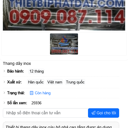
Thang dây inox
Bảo hành:
12 tháng
Xuất xứ:
Hàn quốc
Việt nam
Trung quốc
Trạng thái:
Còn hàng
Số lần xem:
25936
Gọi cho tôi
Thiết bị thang dây inox cứu hộ nhà cao tầng được áp dụng