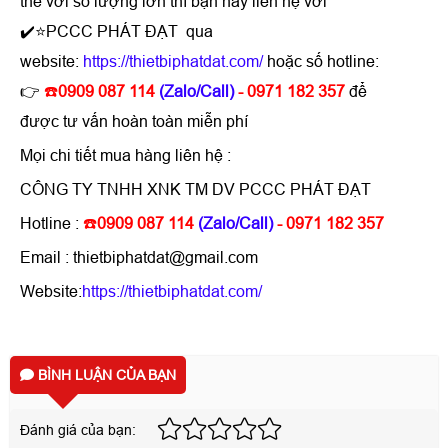
thể với số lượng lớn thì bạn hãy liên hệ với
✔️⭐PCCC PHÁT ĐẠT qua
website:
https://thietbiphatdat.com/
hoặc số hotline:
👉
☎️
0909 087 114
(Zalo/Call)
- 0971 182 357
để
được tư vấn hoàn toàn miễn phí
Mọi chi tiết mua hàng liên hệ :
CÔNG TY TNHH XNK TM DV PCCC PHÁT ĐẠT
Hotline :
☎️
0909 087 114
(Zalo/Call)
- 0971 182 357
Email : thietbiphatdat@gmail.com
Website:
https://thietbiphatdat.com/
BÌNH LUẬN CỦA BẠN
Đánh giá của bạn: