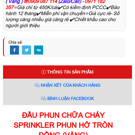
( Vàng )
☎️
0909 087 114
(Zalo/Call)
- 0971 182
357
⭐Giá chỉ từ 450K/cái✔️Có kiểm định PCCC✔️Bảo
hành 12 tháng✔️Miễn phí vận chuyển⭐Giá cực rẻ- Số
lượng càng nhiều giá càng rẻ ✔️Chiết khấu cao cho
người giới thiệu
Chia sẻ:
THÔNG TIN SẢN PHẨM
NHẬN XÉT CỦA KHÁCH HÀNG
BÌNH LUẬN FACEBOOK
ĐẦU PHUN CHỮA CHÁY
SPRINKLER PHUN HỞ TRÒN