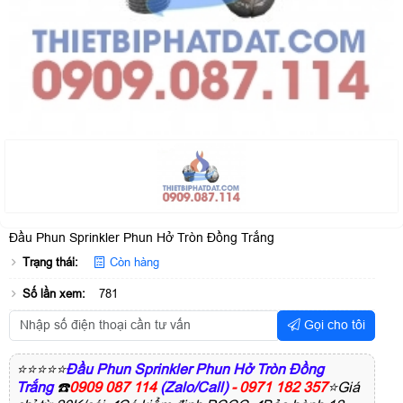
Đầu Phun Sprinkler Phun Hở Tròn Đồng Trắng
Trạng thái:
Còn hàng
Số lần xem:
781
Gọi cho tôi
⭐⭐⭐⭐⭐
Đầu Phun Sprinkler Phun Hở Tròn Đồng
Trắng
☎️
0909 087 114
(Zalo/Call)
- 0971 182 357
⭐Giá