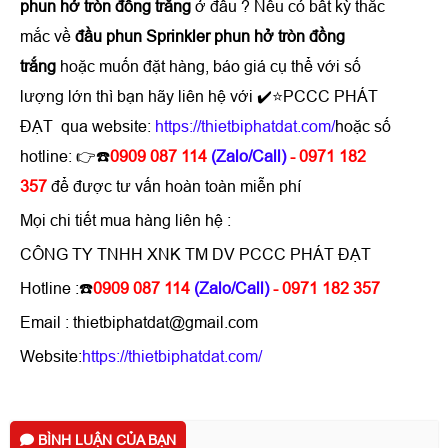
phun hở tròn đồng trắng
ở đâu ? Nếu có bất kỳ thắc
mắc về
đầu phun Sprinkler phun hở tròn đồng
trắng
hoặc muốn đặt hàng, báo giá cụ thể với số
lượng lớn thì bạn hãy liên hệ với ✔️⭐PCCC PHÁT
ĐẠT qua website:
https://thietbiphatdat.com/
hoặc số
hotline: 👉☎️
0909 087 114
(Zalo/Call)
- 0971 182
357
để được tư vấn hoàn toàn miễn phí
Mọi chi tiết mua hàng liên hệ :
CÔNG TY TNHH XNK TM DV PCCC PHÁT ĐẠT
Hotline :☎️
0909 087 114
(Zalo/Call)
- 0971 182 357
Email : thietbiphatdat@gmail.com
Website:
https://thietbiphatdat.com/
BÌNH LUẬN CỦA BẠN