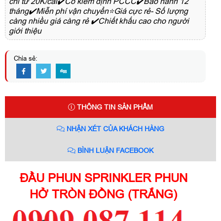
chỉ từ 20K/cái✔️Có kiểm định PCCC✔️Bảo hành 12
tháng✔️Miễn phí vận chuyển⭐Giá cực rẻ- Số lượng
càng nhiều giá càng rẻ ✔️Chiết khấu cao cho người
giới thiệu
Chia sẻ:
THÔNG TIN SẢN PHẨM
NHẬN XÉT CỦA KHÁCH HÀNG
BÌNH LUẬN FACEBOOK
ĐẦU PHUN SPRINKLER PHUN
HỞ TRÒN ĐỒNG (TRẮNG)