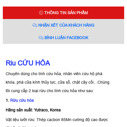
THÔNG TIN SẢN PHẨM
NHẬN XÉT CỦA KHÁCH HÀNG
BÌNH LUẬN FACEBOOK
Riu CỨU HỎA
Chuyên dùng cho lính cứu hỏa, nhân viên cứu hộ phá
khóa, phá cửa kính thủy lực, cửa sổ, chặt cây cối…Chúng
tôi cung cấp 2 loại rừu cho lính cứu hỏa như sau:
1.
Rừu cứu hóa
Hãng sản xuất: Yutraco, Korea
Vật liệu lưỡi rừu: Thép cacbon 85Mn cường độ cao được