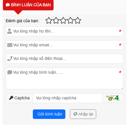
BÌNH LUẬN CỦA BẠN
Đánh giá của bạn:
*
*
*
Captcha
Gửi bình luận
nhập lại