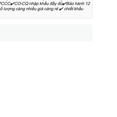
ịnh PCCC✔️CO-CQ nhập khẩu đầy đủ✔️Bảo hành 12
Số lượng càng nhiều giá càng rẻ ✔️ chiết khấu