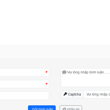
*
*
Captcha
Gửi bình luận
nhập lại