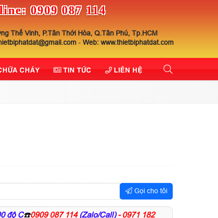
line: 0909 087 114
ng Thế Vinh, P.Tân Thới Hòa, Q.Tân Phú, Tp.HCM
thietbiphatdat@gmail.com
-
Web: www.thietbiphatdat.com
 CHỮA CHÁY
TIN TỨC
LIÊN HỆ
Gọi cho tôi
00 độ C
☎️
0909 087 114
(Zalo/Call)
- 0971 182