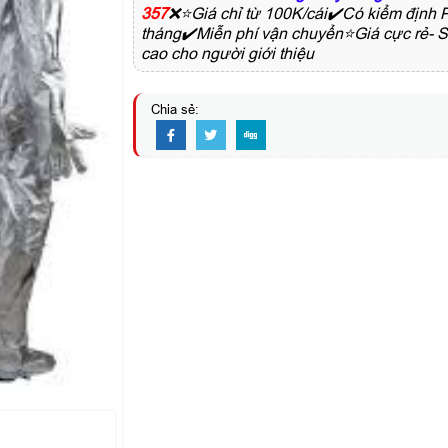
357
❌⭐Giá chỉ từ 100K/cái✔️Có kiểm đ
tháng✔️Miễn phí vận chuyển⭐Giá cực rẻ- 
cao cho người giới thiệu
Chia sẻ: