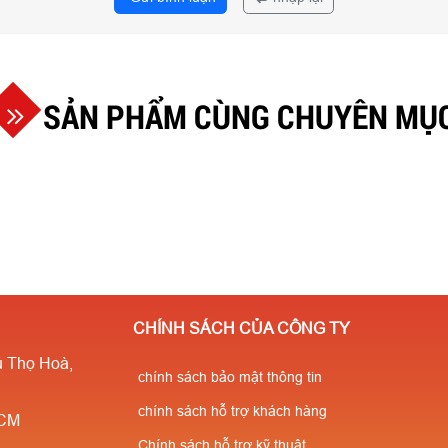
SẢN PHẨM CÙNG CHUYÊN MỤ
CHÍNH SÁCH CỦA CÔNG TY
 Thọ Hoà,
chính sách bảo mật thông tin
chính sách hỗ trợ khách hàng
HCM
Chính sách hỗ trợ kỹ thuật