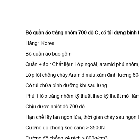
Bộ quần áo tráng nhôm 700 độ C
, có túi đựng bình
Hàng: Korea
Bộ quần áo bao gồm:
Quần + áo :
Chất liệu: Lớp ngoài, aramid phủ nhôm
Lớp lót chống cháy Aramid màu xám định lượng 8
Có túi chứa bình dưỡng khí sau lưng
Phủ 1 lớp tráng nhôm kỹ thuật theo kỹ thuật mới l
Chịu được nhiệt độ 700 độ
Hạn chế lây lan ngọn lửa, thời gian cháy sau ngọn l
Cường độ chống kéo căng > 3500N
Cường độ chống xé rách > 800g/cm3