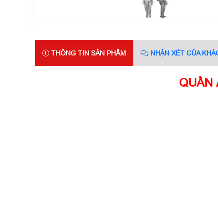
THÔNG TIN SẢN PHẨM
NHẬN XÉT CỦA KHÁ
QUẦN 