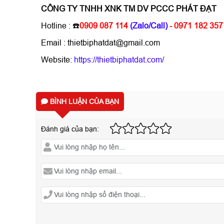
CÔNG TY TNHH XNK TM DV PCCC PHÁT ĐẠT
Hotline :
☎️
0909 087 114
(Zalo/Call)
- 0971 182 357
Email : thietbiphatdat@gmail.com
Website:
https://thietbiphatdat.com/
BÌNH LUẬN CỦA BẠN
Đánh giá của bạn: