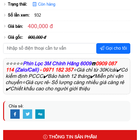
Trạng thái:
Còn hàng
Số lần xem:
932
400,000 đ
Giá bán:
Giá gốc:
900,000 đ
Gọi cho tôi
⭐⭐⭐⭐⭐
Phin Lọc 3M Chính Hãng 6009
☎️
0909 087
114
(Zalo/Call)
- 0971 182 357
⭐Giá chỉ từ 30K/cái✔️Có
kiểm định PCCC✔️Bảo hành 12 tháng✔️Miễn phí vận
chuyển⭐Giá cực rẻ- Số lượng càng nhiều giá càng rẻ
✔️Chiết khấu cao cho người giới thiệu
Chia sẻ:
THÔNG TIN SẢN PHẨM