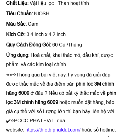
Chất Liệu:
Vật liệu lọc - Than hoạt tính
Tiêu Chuẩn:
NIOSH
Màu Sắc:
Cam
Kích Cỡ:
3.4 Inch x 4.2 Inch
Quy Cách Đóng Gói:
60 Cái/Thùng
Ứng dụng:
Hoá chất, khai thác mỏ, dầu khí, dược
phẩm, và các kim loại chính
⭐⭐⭐Thông qua bài viết này, hy vọng đã giải đáp
được thắc mắc về địa điểm bán
phin lọc 3M chính
hãng 6009
ở đâu ? Nếu có bất kỳ thắc mắc về
phin
lọc 3M chính hãng 6009
hoặc muốn đặt hàng, báo
giá cụ thể với số lượng lớn thì bạn hãy liên hệ với
✔️⭐PCCC PHÁT ĐẠT qua
website:
https://thietbiphatdat.com/
hoặc số hotline: