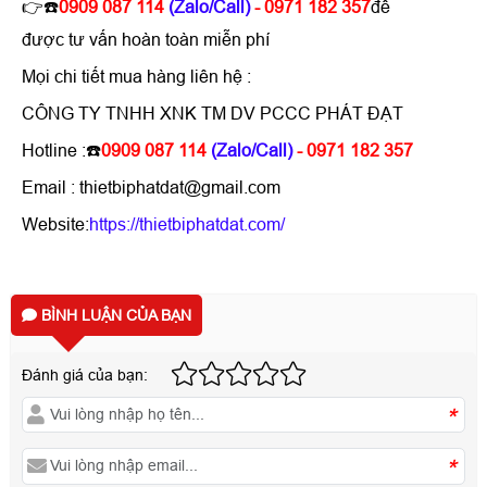
👉☎️
0909 087 114
(Zalo/Call)
- 0971 182 357
để
được tư vấn hoàn toàn miễn phí
Mọi chi tiết mua hàng liên hệ :
CÔNG TY TNHH XNK TM DV PCCC PHÁT ĐẠT
Hotline :☎️
0909 087 114
(Zalo/Call)
- 0971 182 357
Email : thietbiphatdat@gmail.com
Website:
https://thietbiphatdat.com/
BÌNH LUẬN CỦA BẠN
Đánh giá của bạn:
*
*