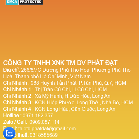
CÔNG TY TNHH XNK TM DV PHÁT ĐẠT
Địa chỉ
: 266/8/7C Đường Phú Thọ Hoà, Phường Phú Thọ
Hoà, Thành phố Hồ Chí Minh, Việt Nam
Chi Nhánh
: 988 Huỳnh Tấn Phát, P.Tân Phú, Q.7, HCM
Chi Nhánh 1
: Thị Trấn Củ Chi, H.Củ Chi, HCM
Chi Nhánh 2
: Xã Mỹ Hạnh, H.Đức Hòa, Long An
Chi Nhánh 3
: KCN Hiệp Phước, Long Thới, Nhà Bè, HCM
Chi Nhánh 4
: KCN Long Hậu, Cần Giuộc, Long An
Hotline
:
0971.182.357
Zalo / Call:
0909.087.114
Email:
thietbiphatdat@gmail.com
Mã số thuế:
0318585689