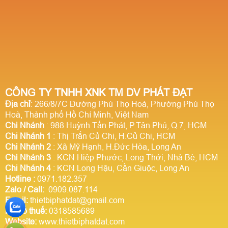
CÔNG TY TNHH XNK TM DV PHÁT ĐẠT
Địa chỉ
: 266/8/7C Đường Phú Thọ Hoà, Phường Phú Thọ
Hoà, Thành phố Hồ Chí Minh, Việt Nam
Chi Nhánh
: 988 Huỳnh Tấn Phát, P.Tân Phú, Q.7, HCM
Chi Nhánh 1
: Thị Trấn Củ Chi, H.Củ Chi, HCM
Chi Nhánh 2
: Xã Mỹ Hạnh, H.Đức Hòa, Long An
Chi Nhánh 3
: KCN Hiệp Phước, Long Thới, Nhà Bè, HCM
Chi Nhánh 4
: KCN Long Hậu, Cần Giuộc, Long An
Hotline
:
0971.182.357
Zalo / Call:
0909.087.114
Email:
thietbiphatdat@gmail.com
Mã số thuế:
0318585689
Website:
www.thietbiphatdat.com