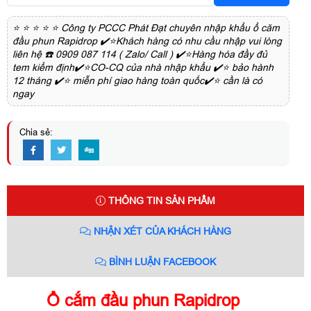
⭐ ⭐ ⭐ ⭐ ⭐ Công ty PCCC Phát Đạt chuyên nhập khẩu ổ căm
đầu phun Rapidrop ✔️⭐Khách hàng có nhu cầu nhập vui lòng
liên hệ ☎️ 0909 087 114 ( Zalo/ Call ) ✔️⭐Hàng hóa đầy đủ
tem kiểm định✔️⭐CO-CQ của nhà nhập khẩu ✔️⭐ bảo hành
12 tháng ✔️⭐ miễn phí giao hàng toàn quốc✔️⭐ cần là có
ngay
Chia sẻ:
THÔNG TIN SẢN PHẨM
NHẬN XÉT CỦA KHÁCH HÀNG
BÌNH LUẬN FACEBOOK
Ổ cắm đầu phun Rapidrop