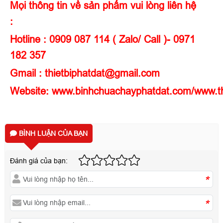
Mọi thông tin về sản phẩm vui lòng liên hệ
:
Hotline : 0909 087 114 ( Zalo/ Call )- 0971
182 357
Gmail : thietbiphatdat@gmail.com
Website:
www.binhchuachayphatdat.com
/
www.th
BÌNH LUẬN CỦA BẠN
Đánh giá của bạn:
*
*