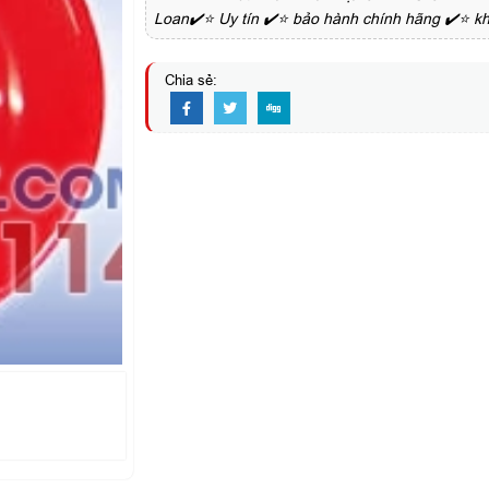
Loan✔️⭐ Uy tín ✔️⭐ bảo hành chính hãng ✔️⭐ kh
Chia sẻ: