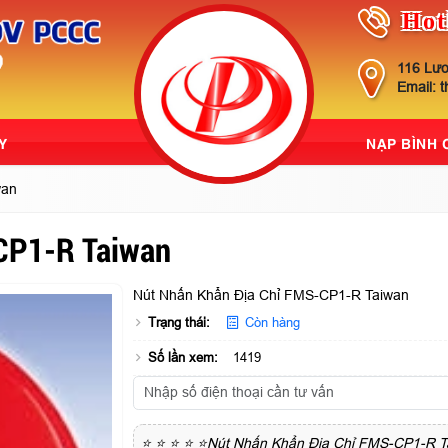
Hot
116 Lươ
Email: 
Y
NẠP BÌNH
wan
CP1-R Taiwan
Nút Nhấn Khẩn Địa Chỉ FMS-CP1-R Taiwan
Trạng thái:
Còn hàng
Số lần xem:
1419
⭐ ⭐ ⭐ ⭐ ⭐Nút Nhấn Khẩn Địa Chỉ FMS-CP1-R T