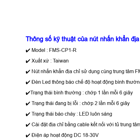
Thông số kỹ thuật của
nút nhấn khẩn đị
✔️ Model : FMS-CP1-R
✔️ Xuất xứ : Taiwan
✔️ Nút nhấn khẩn địa chỉ sử dụng cùng trung tâm 
✔️ Đèn Led thông báo chế độ hoạt động bình thường
✔️Trạng thái bình thường : chớp 1 lần mỗi 6 giây
✔️ Trạng thái đang bị lỗi : chớp 2 lần mỗi 6 giây
✔️ Trạng thái báo cháy : LED luôn sáng
✔️ Cài đặt địa chỉ bằng cable kết nối với tủ trung t
✔️ Điện áp hoạt động DC 18-30V