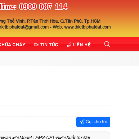
line: 0909 087 114
ng Thế Vinh, P.Tân Thới Hòa, Q.Tân Phú, Tp.HCM
thietbiphatdat@gmail.com
-
Web: www.thietbiphatdat.com
 CHỮA CHÁY
TIN TỨC
LIÊN HỆ
Gọi cho tôi
aiwan ✔️⭐Model : FMS-CP1-R✔️⭐Xuất Xứ Đài