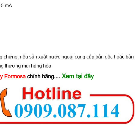
0.5 mA
ng chứng, nếu sản xuất nước ngoài cung cấp bản gốc hoặc bả
ồng thương mại hàng hóa
Xem tại đây
háy Formosa
chính hãng....