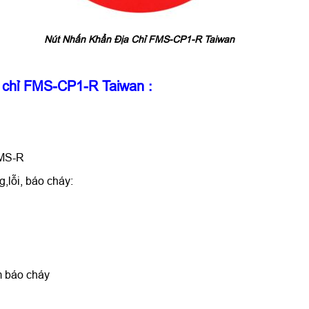
Nút Nhấn Khẩn Địa Chỉ FMS-CP1-R Taiwan
a chỉ FMS-CP1-R Taiwan
:
FMS-R
,lỗi, báo cháy:
âm báo cháy