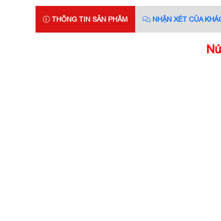
THÔNG TIN SẢN PHẨM
NHẬN XÉT CỦA KHÁ
Nú