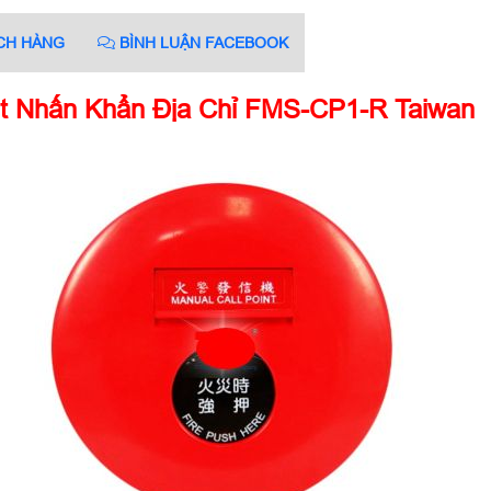
CH HÀNG
BÌNH LUẬN FACEBOOK
t Nhấn Khẩn Địa Chỉ FMS-CP1-R Taiwan