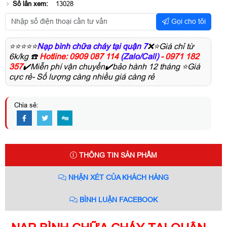
Số lần xem:
13028
Gọi cho tôi
⭐⭐⭐⭐⭐
Nạp bình chữa cháy tại quận 7
❌⭐Giá chỉ từ
6k/kg ☎️
Hotline: 0909 087 114
(Zalo/Call)
- 0971 182
357
✔️Miễn phí vận chuyển✔️bảo hành 12 tháng ⭐Giá
cực rẻ- Số lượng càng nhiều giá càng rẻ
Chia sẻ:
THÔNG TIN SẢN PHẨM
NHẬN XÉT CỦA KHÁCH HÀNG
BÌNH LUẬN FACEBOOK