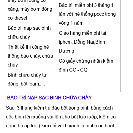
Máy bơm động cơ
Bảo trì miễn phí 3 tháng 1
xăng, máy bơm động
lần với hệ thống pccc trong
cơ diesel
vòng 1 năm
Bảo trì, nạp sạc bình
Giao hàng miễn phí tại
chữa cháy
tphcm, Đồng Nai,Bình
Thiết kế thi công hệ
Dương
thống báo cháy, chữa
Có giấy chứng nhận kiểm
cháy
định CO - CQ
Bình chưa cháy tự
động, bột foam.....
BẢO TRÌ NẠP SẠC BÌNH CHỮA CHÁY
Sau 3 tháng kiểm tra đảo bột trong bình bằng cách
dốc bình lên xuống vài lần cho bột tươi xốp, kiểm tra
đồng hồ áp lực ( kim chỉ vạch xanh là bình còn hoạt