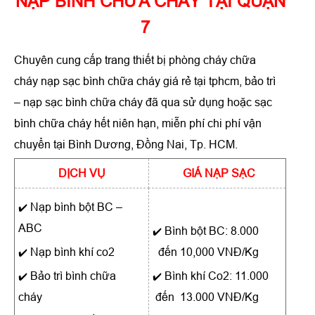
NẠP BÌNH CHỮA CHÁY TẠI QUẬN
7
Chuyên cung cấp trang thiết bị phòng cháy chữa
cháy nạp sạc bình chữa cháy giá rẻ tại tphcm, bảo trì
– nạp sạc bình chữa cháy đã qua sử dụng hoặc sạc
bình chữa cháy hết niên hạn, miễn phí chi phí vận
chuyển tại Bình Dương, Đồng Nai, Tp. HCM.
DỊCH VỤ
GIÁ NẠP SẠC
Nạp bình bột BC –
✔️
ABC
Bình bột BC:
8.000
✔️
Nạp bình khí co2
đến 10,000 VNĐ/Kg
✔️
Bảo trì bình chữa
Bình khí Co2:
11.000
✔️
✔️
cháy
đến 13.000 VNĐ/Kg