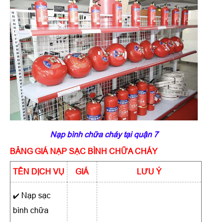
Nạp bình chữa cháy tại quận 7
BẢNG GIÁ NẠP SẠC BÌNH CHỮA CHÁY
TÊN DỊCH VỤ
GIÁ
LƯU Ý
Nạp sạc
✔️
bình chữa