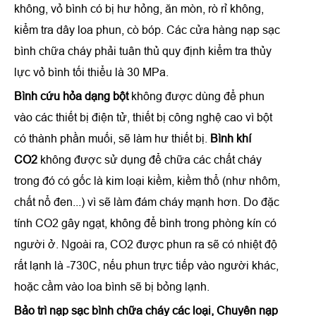
không, vỏ bình có bị hư hỏng, ăn mòn, rò rỉ không,
kiểm tra dây loa phun, cò bóp. Các cửa hàng nạp sạc
bình chữa cháy phải tuân thủ quy định kiểm tra thủy
lực vỏ bình tối thiểu là 30 MPa.
Bình cứu hỏa dạng bột
không được dùng để phun
vào các thiết bị điện tử, thiết bị công nghệ cao vì bột
có thành phần muối, sẽ làm hư thiết bị.
Bình khí
CO2
không được sử dụng để chữa các chất cháy
trong đó có gốc là kim loại kiềm, kiềm thổ (như nhôm,
chất nổ đen...) vì sẽ làm đám cháy mạnh hơn. Do đặc
tính CO2 gây ngạt, không để bình trong phòng kín có
người ở. Ngoài ra, CO2 được phun ra sẽ có nhiệt độ
rất lạnh là -730C, nếu phun trực tiếp vào người khác,
hoặc cầm vào loa bình sẽ bị bỏng lạnh.
Bảo trì nạp sạc bình chữa cháy các loại, Chuyên nạp