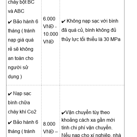
cháy bột BC
và ABC
6.000
Không nạp sạc với bình
✔️
Bảo hành 6
✔️
VNĐ -
đã quá củ, bình không đủ
tháng ( tránh
10.000
thủy lực tối thiểu là 30 MPa
nạp giá quá
VNĐ
rẻ sẽ không
an toàn cho
người sử
dụng )
Nạp sạc
✔️
bình chữa
cháy khí Co2
Vận chuyển tùy theo
✔️
khoảng cách xa gần mới
Bảo hành 6
✔️
8.000
tính chi phí vận chuyển.
tháng ( tránh
VNĐ –
Nếu nạp cho xí nghiệp, nhà