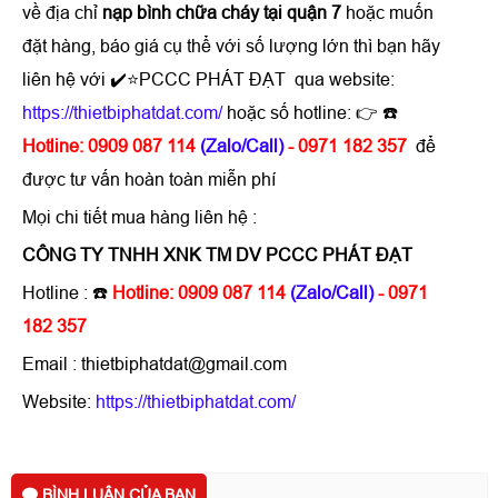
về địa chỉ
nạp bình chữa cháy tại quận 7
hoặc muốn
đặt hàng, báo giá cụ thể với số lượng lớn thì bạn hãy
liên hệ với ✔️⭐PCCC PHÁT ĐẠT qua website:
https://thietbiphatdat.com/
hoặc số hotline: 👉 ☎️
Hotline: 0909 087 114
(Zalo/Call)
- 0971 182 357
để
được tư vấn hoàn toàn miễn phí
Mọi chi tiết mua hàng liên hệ :
CÔNG TY TNHH XNK TM DV PCCC PHÁT ĐẠT
Hotline : ☎️
Hotline: 0909 087 114
(Zalo/Call)
- 0971
182 357
Email : thietbiphatdat@gmail.com
Website:
https://thietbiphatdat.com/
BÌNH LUẬN CỦA BẠN