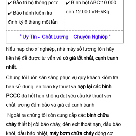
Bảo trì hệ thống pccc
Bình bột ABC
:
10.000
✔️
✔️
đến 12.000 VNĐ/Kg
Bảo hành kiểm tra
✔️
định kỳ 6 tháng một lần
“ Uy Tín - Chất Lượng – Chuyên Nghiệp ”
Nếu nạp cho xí nghiệp, nhà máy số lượng lớn hãy
liên hệ để được tư vấn và
có giá tốt nhất, cạnh tranh
nhất.
Chúng tôi luôn sẵn sàng phục vụ quý khách kiểm tra
hạn sử dụng, an toàn kỹ thuật và
nạp lại các bình
PCCC
đã hết hạn không đạt yêu cầu kỹ thuật với
chất lượng đảm bảo và giá cả cạnh tranh
Ngoài ra chúng tôi còn cung cấp các
bình chữa
cháy
thiết bị còi báo cháy, đèn exit thoát nạn, đầu báo
khói, đầu báo nhiệt,
máy bơm chữa cháy
động cơ