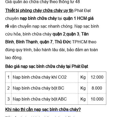
Giá quần áo chữa cháy theo thông tư 48
Thiết bị phòng cháy chữa cháy uy tín
Phát Đạt
chuyên
nạp bình chữa cháy
tại
quận 1 HCM giá
rẻ
vận chuyển nạp sạc nhanh chóng.
Nạp sạc bình
cứu hỏa, bình chữa cháy
quận 2
,
quận 3
,
Tân
Bình
,
Bình Thạnh
,
quận 7
,
Thủ Đức
TPHCM theo
đúng quy trình, bảo hành lâu dài, bảo đảm an toàn
lao động.
Báo giá nạp sạc bình chữa cháy tại Phát Đạt
1
Nạp bình chữa cháy khí CO2
Kg
12.000
2
Nạp bình chữa cháy bột BC
Kg
8.000
3
Nạp bình chữa cháy bột ABC
Kg
10.000
Khi nào thì cần
nạp sạc bình chữa cháy
?