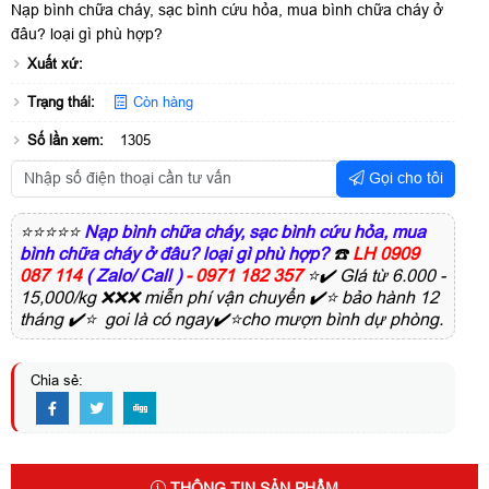
Nạp bình chữa cháy, sạc bình cứu hỏa, mua bình chữa cháy ở
đâu? loại gì phù hợp?
Xuất xứ:
Trạng thái:
Còn hàng
Số lần xem:
1305
Gọi cho tôi
⭐⭐⭐⭐⭐
Nạp bình chữa cháy, sạc bình cứu hỏa, mua
bình chữa cháy ở đâu? loại gì phù hợp?
☎️
LH 0909
087 114
( Zalo/ Call )
- 0971 182 357
⭐✔️ GIá từ 6.000 -
15,000/kg ❌❌❌ miễn phí vận chuyển ✔️⭐ bảo hành 12
tháng ✔️⭐ goi là có ngay✔️⭐cho mượn bình dự phòng.
Chia sẻ:
THÔNG TIN SẢN PHẨM