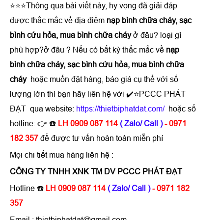
⭐⭐⭐Thông qua bài viết này, hy vọng đã giải đáp
được thắc mắc về địa điểm
nạp bình chữa cháy, sạc
bình cứu hỏa, mua bình chữa cháy
ở đâu? loại gì
phù hợp?ở đâu ? Nếu có bất kỳ thắc mắc về
nạp
bình chữa cháy, sạc bình cứu hỏa, mua bình chữa
cháy
hoặc muốn đặt hàng, báo giá cụ thể với số
lượng lớn thì bạn hãy liên hệ với ✔️⭐PCCC PHÁT
ĐẠT qua website:
https://thietbiphatdat.com/
hoặc số
hotline: 👉 ☎️
LH 0909 087 114
( Zalo/ Call )
- 0971
182 357
để được tư vấn hoàn toàn miễn phí
Mọi chi tiết mua hàng liên hệ :
CÔNG TY TNHH XNK TM DV PCCC PHÁT ĐẠT
Hotline ☎️
LH 0909 087 114
( Zalo/ Call )
- 0971 182
357
Email : thietbiphatdat@gmail.com