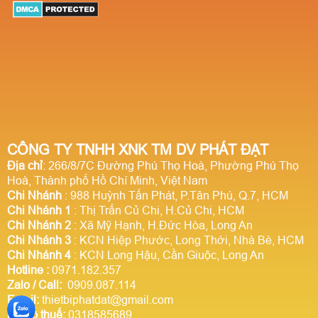
CÔNG TY TNHH XNK TM DV PHÁT ĐẠT
Địa chỉ
: 266/8/7C Đường Phú Thọ Hoà, Phường Phú Thọ
Hoà, Thành phố Hồ Chí Minh, Việt Nam
Chi Nhánh
: 988 Huỳnh Tấn Phát, P.Tân Phú, Q.7, HCM
Chi Nhánh 1
: Thị Trấn Củ Chi, H.Củ Chi, HCM
Chi Nhánh 2
: Xã Mỹ Hạnh, H.Đức Hòa, Long An
Chi Nhánh 3
: KCN Hiệp Phước, Long Thới, Nhà Bè, HCM
Chi Nhánh 4
: KCN Long Hậu, Cần Giuộc, Long An
Hotline
:
0971.182.357
Zalo / Call:
0909.087.114
Email:
thietbiphatdat@gmail.com
Mã số thuế:
0318585689