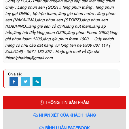
Công ty PCCC Phát đạt chuyên cung cấp các loại lăng chữa
cháy : Lăng phun sen (GOST), lăng phun thẳng , lăng phun
tay gạt DN50 , bộ trộn foam, lăng giá phun nước , lăng phun
sen (NAKAJIMA),lăng phun sen (STORZ),lăng phun sen
(MACHINO),lăng giá sen cố định,lăng hút foam,lăng áp
bồn,lăng hút đẩy,lăng phun G300,lăng phun Foam G600,lăng
giá phun foam 1200,lăng giá phun foam 1000,... Qúy khách
hàng có nhu cầu đặt hàng vui lòng liên hệ 0909 087 114 (
Zalo/Call) - 0971 182 357 . Hoặc gửi mail về địa chỉ
thietbiphatdat@gmail.com
Chia sẻ:
THÔNG TIN SẢN PHẨM
NHẬN XÉT CỦA KHÁCH HÀNG
BÌNH LUẬN FACEBOOK