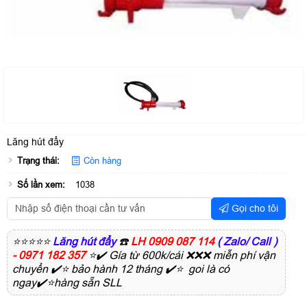
Lăng hút đẩy
Trạng thái:
Còn hàng
Số lần xem:
1038
Gọi cho tôi
⭐⭐⭐⭐⭐
Lăng hút đẩy
☎️
LH 0909 087 114
( Zalo/ Call )
- 0971 182 357
⭐✔️ Gía từ 600k/cái ❌❌❌ miễn phí vận
chuyển ✔️⭐ bảo hành 12 tháng ✔️⭐ goi là có
ngay✔️⭐hàng sẵn SLL