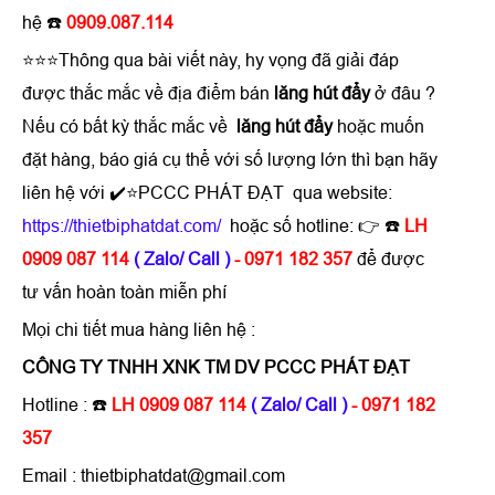
hệ ☎️
0909.087.114
⭐⭐⭐Thông qua bài viết này, hy vọng đã giải đáp
được thắc mắc về địa điểm bán
lăng hút đẩy
ở đâu ?
Nếu có bất kỳ thắc mắc về
lăng hút đẩy
hoặc muốn
đặt hàng, báo giá cụ thể với số lượng lớn thì bạn hãy
liên hệ với ✔️⭐PCCC PHÁT ĐẠT qua website:
https://thietbiphatdat.com/
hoặc số hotline: 👉 ☎️
LH
0909 087 114
( Zalo/ Call )
- 0971 182 357
để được
tư vấn hoàn toàn miễn phí
Mọi chi tiết mua hàng liên hệ :
CÔNG TY TNHH XNK TM DV PCCC PHÁT ĐẠT
Hotline : ☎️
LH 0909 087 114
( Zalo/ Call )
- 0971 182
357
Email : thietbiphatdat@gmail.com