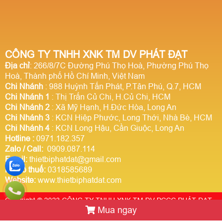
CÔNG TY TNHH XNK TM DV PHÁT ĐẠT
Địa chỉ
: 266/8/7C Đường Phú Thọ Hoà, Phường Phú Thọ
Hoà, Thành phố Hồ Chí Minh, Việt Nam
Chi Nhánh
: 988 Huỳnh Tấn Phát, P.Tân Phú, Q.7, HCM
Chi Nhánh 1
: Thị Trấn Củ Chi, H.Củ Chi, HCM
Chi Nhánh 2
: Xã Mỹ Hạnh, H.Đức Hòa, Long An
Chi Nhánh 3
: KCN Hiệp Phước, Long Thới, Nhà Bè, HCM
Chi Nhánh 4
: KCN Long Hậu, Cần Giuộc, Long An
Hotline
:
0971.182.357
Zalo / Call:
0909.087.114
Email:
thietbiphatdat@gmail.com
Mã số thuế:
0318585689
Website:
www.thietbiphatdat.com
Copyright © 2023 CÔNG TY TNHH XNK TM DV PCCC PHÁT ĐẠT.
Mua ngay
Thiết kế website Webso.vn
Trực tuyến:
2
Hôm nay:
1464206
Tuần này:
0