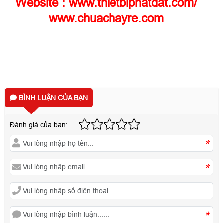
Website :
www.thietbiphatdat.com
/
www.chuachayre.com
BÌNH LUẬN CỦA BẠN
Đánh giá của bạn:
*
*
*