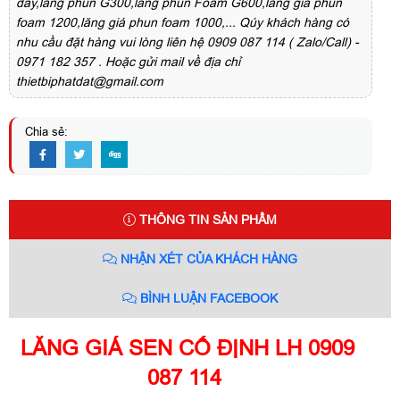
đẩy,lăng phun G300,lăng phun Foam G600,lăng giá phun
foam 1200,lăng giá phun foam 1000,... Qúy khách hàng có
nhu cầu đặt hàng vui lòng liên hệ 0909 087 114 ( Zalo/Call) -
0971 182 357 . Hoặc gửi mail về địa chỉ
thietbiphatdat@gmail.com
Chia sẻ:
THÔNG TIN SẢN PHẨM
NHẬN XÉT CỦA KHÁCH HÀNG
BÌNH LUẬN FACEBOOK
LĂNG GIÁ SEN CỐ ĐỊNH LH 0909
087 114