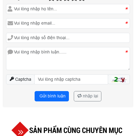
*
*
*
Captcha
Gửi bình luận
nhập lại
SẢN PHẨM CÙNG CHUYÊN MỤC