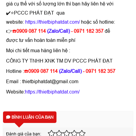
giá cụ thể với số lượng lớn thì bạn hãy liên hệ với
✔️⭐PCCC PHÁT ĐẠT qua
website:
https://thietbiphatdat.com/
hoặc số hotline:
👉
☎️
0909 087 114
(Zalo/Call)
- 0971 182 357
để
được tư vấn hoàn toàn miễn phí
Mọi chi tiết mua hàng liên hệ :
CÔNG TY TNHH XNK TM DV PCCC PHÁT ĐẠT
Hotline :
☎️
0909 087 114
(Zalo/Call)
- 0971 182 357
Email : thietbiphatdat@gmail.com
Website:
https://thietbiphatdat.com/
BÌNH LUẬN CỦA BẠN
Đánh giá của bạn: