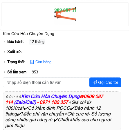
Kìm Cứu Hỏa Chuyên Dụng
Bảo hành:
12 tháng
Xuất xứ:
Trạng thái:
Còn hàng
Số lần xem:
953
Gọi cho tôi
⭐⭐⭐⭐⭐
Kìm Cứu Hỏa Chuyên Dụng
☎️
0909 087
114
(Zalo/Call)
- 0971 182 357
⭐Giá chỉ từ
100K/cái✔️Có kiểm định PCCC✔️Bảo hành 12
tháng✔️Miễn phí vận chuyển⭐Giá cực rẻ- Số lượng
càng nhiều giá càng rẻ ✔️Chiết khấu cao cho người
giới thiệu