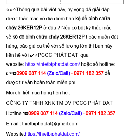
⭐⭐⭐Thông qua bài viết này, hy vọng đã giải đáp
được thắc mắc về địa điểm bán
kệ để bình chữa
cháy 26KER12P
ở đâu ? Nếu có bất kỳ thắc mắc
về
kệ để bình chữa cháy 26KER12P
hoặc muốn đặt
hàng, báo giá cụ thể với số lượng lớn thì bạn hãy
liên hệ với ✔️⭐PCCC PHÁT ĐẠT qua
website:
https://thietbiphatdat.com/
hoặc số hotline:
👉☎️
0909 087 114
(Zalo/Call)
- 0971 182 357
để
được tư vấn hoàn toàn miễn phí
Mọi chi tiết mua hàng liên hệ :
CÔNG TY TNHH XNK TM DV PCCC PHÁT ĐẠT
Hotline :☎️
0909 087 114
(Zalo/Call)
- 0971 182 357
Email : thietbiphatdat@gmail.com
Website:
https://thietbiphatdat.com/