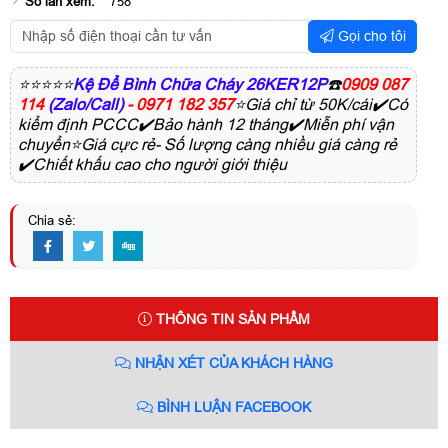
Số lần xem:
758
Gọi cho tôi
⭐⭐⭐⭐⭐
Kệ Để Bình Chữa Cháy 26KER12P
☎️
0909 087
114
(Zalo/Call)
- 0971 182 357
⭐Giá chỉ từ 50K/cái✔️Có
kiểm định PCCC✔️Bảo hành 12 tháng✔️Miễn phí vận
chuyển⭐Giá cực rẻ- Số lượng càng nhiều giá càng rẻ
✔️Chiết khấu cao cho người giới thiệu
Chia sẻ:
THÔNG TIN SẢN PHẨM
NHẬN XÉT CỦA KHÁCH HÀNG
BÌNH LUẬN FACEBOOK