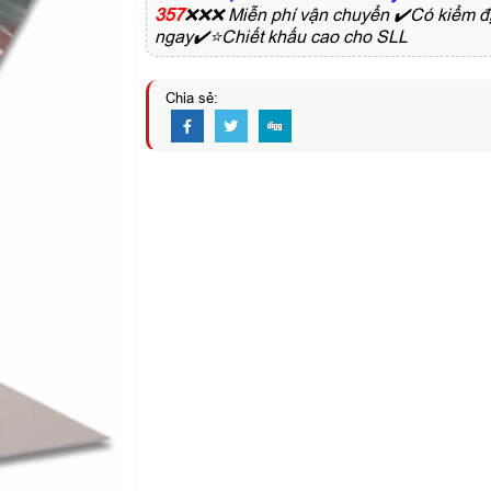
357
❌❌❌ Miễn phí vận chuyển ✔️Có kiểm đị
ngay✔️⭐Chiết khấu cao cho SLL
Chia sẻ: