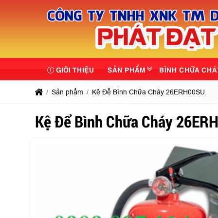
GIỚI THIỆU
SẢN PHẨM
BÌNH CHỮA CHÁ
Sản phẩm
Kệ Để Bình Chữa Cháy 26ERH00SU
Kệ Để Bình Chữa Cháy 26ER