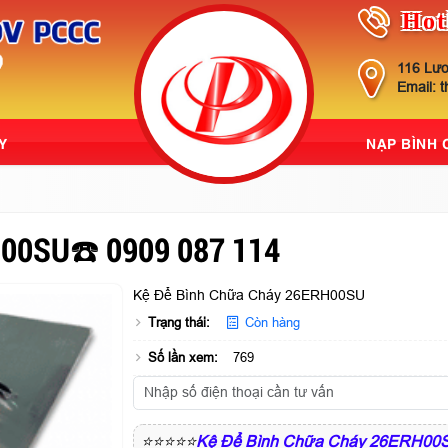
Hot
116 Lươ
Email: 
Y
NẠP BÌNH
H00SU☎️ 0909 087 114
Kệ Để Bình Chữa Cháy 26ERH00SU
Trạng thái:
Còn hàng
Số lần xem:
769
⭐⭐⭐⭐⭐
Kệ Để Bình Chữa Cháy 26ERH00