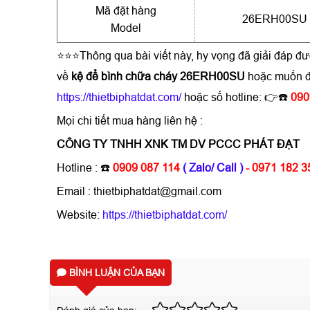
Mã đặt hàng
26ERH00SU
Model
⭐⭐⭐Thông qua bài viết này, hy vọng đã giải đáp đ
về
kệ để bình chữa cháy 26ERH00SU
hoặc muốn đ
https://thietbiphatdat.com/
hoặc số hotline: 👉☎️
090
Mọi chi tiết mua hàng liên hệ :
CÔNG TY TNHH XNK TM DV PCCC PHÁT ĐẠT
Hotline : ☎️
0909 087 114
( Zalo/ Call )
- 0971 182 3
Email : thietbiphatdat@gmail.com
Website:
https://thietbiphatdat.com/
BÌNH LUẬN CỦA BẠN