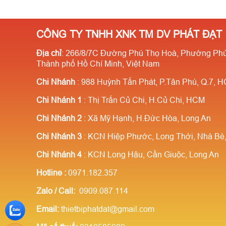
CÔNG TY TNHH XNK TM DV PHÁT ĐẠT
Địa chỉ
: 266/8/7C Đường Phú Thọ Hoà, Phường Phú
Thành phố Hồ Chí Minh, Việt Nam
Chi Nhánh
: 988 Huỳnh Tấn Phát, P.Tân Phú, Q.7, 
Chi Nhánh 1
: Thị Trấn Củ Chi, H.Củ Chi, HCM
Chi Nhánh 2
: Xã Mỹ Hạnh, H.Đức Hòa, Long An
Chi Nhánh 3
: KCN Hiệp Phước, Long Thới, Nhà B
Chi Nhánh 4
: KCN Long Hậu, Cần Giuộc, Long An
Hotline
:
0971.182.357
Zalo / Call:
0909.087.114
Email:
thietbiphatdat@gmail.com