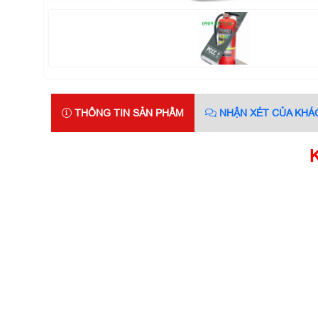
THÔNG TIN SẢN PHẨM
NHẬN XÉT CỦA KHÁ