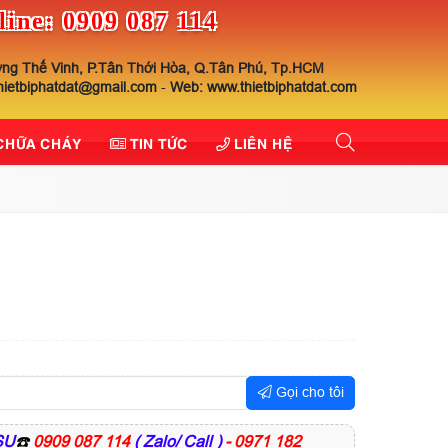
line: 0909 087 114
ng Thế Vinh, P.Tân Thới Hòa, Q.Tân Phú, Tp.HCM
thietbiphatdat@gmail.com
-
Web: www.thietbiphatdat.com
 CHỮA CHÁY
TIN TỨC
LIÊN HỆ
Gọi cho tôi
SU
☎️
0909 087 114
( Zalo/ Call )
- 0971 182