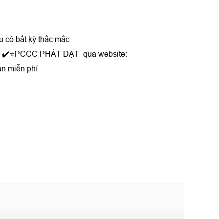
u có bất kỳ thắc mắc
ệ với ✔️⭐PCCC PHÁT ĐẠT qua website:
àn miễn phí