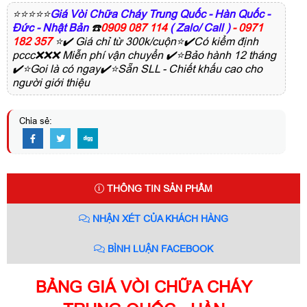
⭐⭐⭐⭐⭐
Giá Vòi Chữa Cháy Trung Quốc - Hàn Quốc -
Đức - Nhật Bản
☎️
0909 087 114
( Zalo/ Call )
- 0971
182 357
⭐✔️ Giá chỉ từ 300k/cuộn⭐✔️Có kiểm định
pccc❌❌❌ Miễn phí vận chuyển ✔️⭐Bảo hành 12 tháng
✔️⭐Goi là có ngay✔️⭐Sẵn SLL - Chiết khấu cao cho
người giới thiệu
Chia sẻ:
THÔNG TIN SẢN PHẨM
NHẬN XÉT CỦA KHÁCH HÀNG
BÌNH LUẬN FACEBOOK
BẢNG GIÁ VÒI CHỮA CHÁY