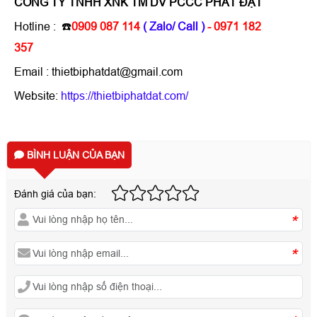
CÔNG TY TNHH XNK TM DV PCCC PHÁT ĐẠT
Hotline :
☎️
0909 087 114
( Zalo/ Call )
- 0971 182
357
Email : thietbiphatdat@gmail.com
Website:
https://thietbiphatdat.com/
BÌNH LUẬN CỦA BẠN
Đánh giá của bạn:
*
*