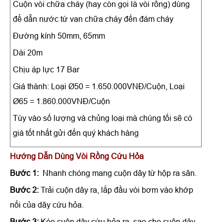
Cuộn vòi chữa cháy (hay còn gọi là vòi rồng) dùng
để dẫn nước từ van chữa cháy đến đám cháy
Đường kính 50mm, 65mm
Dài 20m
Chịu áp lực 17 Bar
Giá thành: Loại Ø50 = 1.650.000VNĐ/Cuộn, Loại
Ø65 = 1.860.000VNĐ/Cuộn
Tùy vào số lượng và chủng loại mà chúng tối sẽ có
giá tốt nhất gửi đến quý khách hàng
Hướng Dẫn Dùng Vòi Rồng Cứu Hỏa
Bước 1:
Nhanh chóng mang cuộn dây từ hộp ra sân.
Bước 2:
Trải cuộn dây ra, lắp đầu vòi bơm vào khớp
nối của dây cứu hỏa.
Bước 3:
Kéo cuộn dây cứu hỏa ra, sao cho cuộn dây