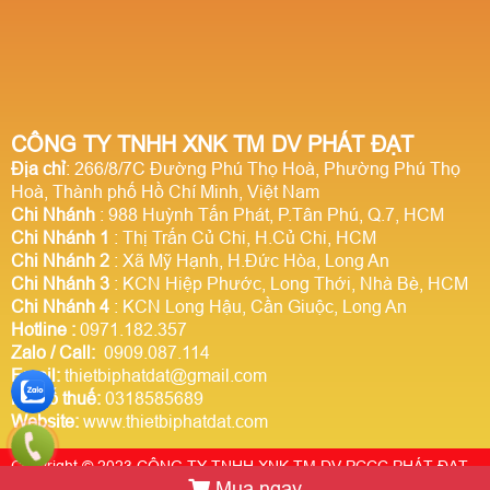
CÔNG TY TNHH XNK TM DV PHÁT ĐẠT
Địa chỉ
: 266/8/7C Đường Phú Thọ Hoà, Phường Phú Thọ
Hoà, Thành phố Hồ Chí Minh, Việt Nam
Chi Nhánh
: 988 Huỳnh Tấn Phát, P.Tân Phú, Q.7, HCM
Chi Nhánh 1
: Thị Trấn Củ Chi, H.Củ Chi, HCM
Chi Nhánh 2
: Xã Mỹ Hạnh, H.Đức Hòa, Long An
Chi Nhánh 3
: KCN Hiệp Phước, Long Thới, Nhà Bè, HCM
Chi Nhánh 4
: KCN Long Hậu, Cần Giuộc, Long An
Hotline
:
0971.182.357
Zalo / Call:
0909.087.114
Email:
thietbiphatdat@gmail.com
Mã số thuế:
0318585689
Website:
www.thietbiphatdat.com
Copyright © 2023 CÔNG TY TNHH XNK TM DV PCCC PHÁT ĐẠT.
Mua ngay
Thiết kế website Webso.vn