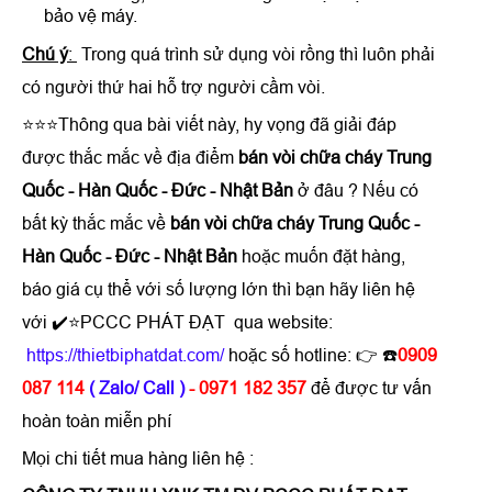
bảo vệ máy.
Chú ý
:
Trong quá trình sử dụng vòi rồng thì luôn phải
có người thứ hai hỗ trợ người cầm vòi.
⭐⭐⭐Thông qua bài viết này, hy vọng đã giải đáp
được thắc mắc về địa điểm
bán vòi chữa cháy Trung
Quốc - Hàn Quốc - Đức - Nhật Bản
ở đâu ? Nếu có
bất kỳ thắc mắc về
bán vòi chữa cháy Trung Quốc -
Hàn Quốc - Đức - Nhật Bản
hoặc muốn đặt hàng,
báo giá cụ thể với số lượng lớn thì bạn hãy liên hệ
với ✔️⭐PCCC PHÁT ĐẠT qua website:
https://thietbiphatdat.com/
hoặc số hotline: 👉
☎️
0909
087 114
( Zalo/ Call )
- 0971 182 357
để được tư vấn
hoàn toàn miễn phí
Mọi chi tiết mua hàng liên hệ :