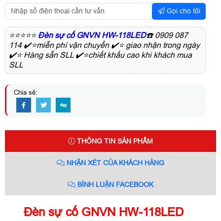
Gọi cho tôi
⭐⭐⭐⭐⭐
Đèn sự cố GNVN HW-118LED
☎️ 0909 087
114 ✔️⭐miễn phí vận chuyển ✔️⭐ giao nhận trong ngày
✔️⭐ Hàng sẵn SLL ✔️⭐chiết khấu cao khi khách mua
SLL
Chia sẻ:
THÔNG TIN SẢN PHẨM
NHẬN XÉT CỦA KHÁCH HÀNG
BÌNH LUẬN FACEBOOK
Đèn sự cố GNVN HW-118LED