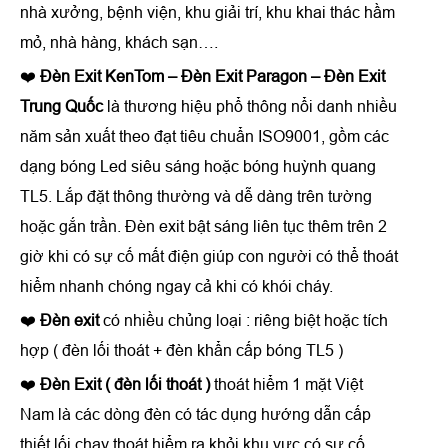
nhà xưởng, bệnh viện, khu giải trí, khu khai thác hầm
mỏ, nhà hàng, khách sạn….
❤️
Đèn Exit KenTom – Đèn Exit Paragon
– Đèn Exit
Trung Quốc
là thương hiệu phổ thông nổi danh nhiều
năm sản xuất theo đạt tiêu chuẩn ISO9001, gồm các
dạng bóng Led siêu sáng hoặc bóng huỳnh quang
TL5. Lắp đặt thông thường và dễ dàng trên tường
hoặc gắn trần. Đèn exit bật sáng liên tục thêm trên 2
giờ khi có sự cố mất điện giúp con người có thể thoát
hiểm nhanh chóng ngay cả khi có khói cháy.
❤️
Đèn exit
có nhiều chủng loại : riêng biệt hoặc tích
hợp ( đèn lối thoát + đèn khẩn cấp bóng TL5 )
❤️
Đèn Exit ( đèn lối thoát )
thoát hiểm 1 mặt Việt
Nam là các dòng đèn có tác dụng hướng dẫn cấp
thiết lối chạy thoát hiểm ra khỏi khu vực có sự cố