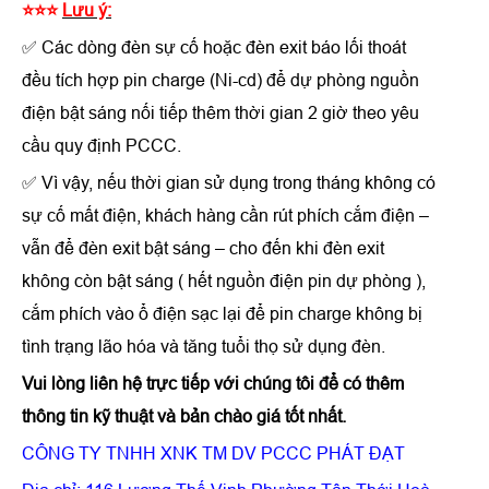
⭐⭐⭐
Lưu ý:
✅ Các dòng đèn sự cố hoặc đèn exit báo lối thoát
đều tích hợp pin charge (Ni-cd) để dự phòng nguồn
điện bật sáng nối tiếp thêm thời gian 2 giờ theo yêu
cầu quy định PCCC.
✅ Vì vậy, nếu thời gian sử dụng trong tháng không có
sự cố mất điện, khách hàng cần rút phích cắm điện –
vẫn để đèn exit bật sáng – cho đến khi đèn exit
không còn bật sáng ( hết nguồn điện pin dự phòng ),
cắm phích vào ổ điện sạc lại để pin charge không bị
tình trạng lão hóa và tăng tuổi thọ sử dụng đèn.
Vui lòng liên hệ trực tiếp với chúng tôi để có thêm
thông tin kỹ thuật và bản chào giá tốt nhất.
CÔNG TY TNHH XNK TM DV PCCC PHÁT ĐẠT