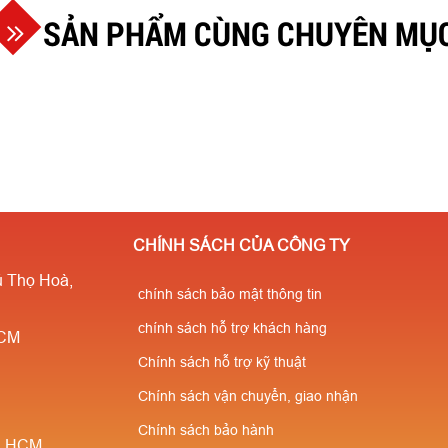
SẢN PHẨM CÙNG CHUYÊN MỤ
CHÍNH SÁCH CỦA CÔNG TY
 Thọ Hoà,
chính sách bảo mật thông tin
chính sách hỗ trợ khách hàng
HCM
Chính sách hỗ trợ kỹ thuật
Chính sách vận chuyển, giao nhận
Chính sách bảo hành
è, HCM