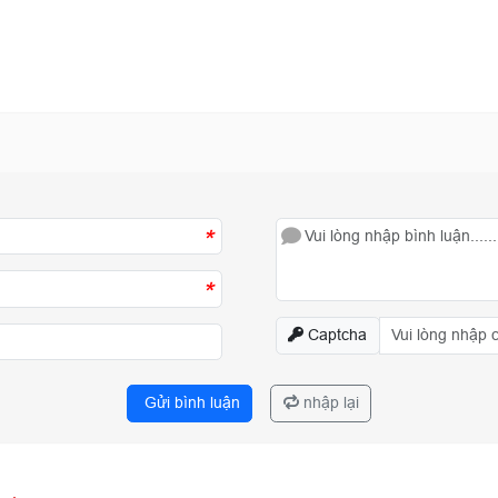
*
*
Captcha
Gửi bình luận
nhập lại