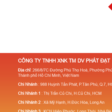
CÔNG TY TNHH XNK TM DV PHÁT ĐẠT
Địa chỉ
: 266/8/7C Đường Phú Thọ Hoà, Phường Phú
Thành phố Hồ Chí Minh, Việt Nam
Chi Nhánh
: 988 Huỳnh Tấn Phát, P.Tân Phú, Q.7, 
Chi Nhánh 1
: Thị Trấn Củ Chi, H.Củ Chi, HCM
Chi Nhánh 2
: Xã Mỹ Hạnh, H.Đức Hòa, Long An
Chi Nhánh 3
: KCN Hiệp Phước, Long Thới, Nhà B