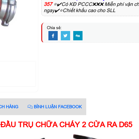
357
⭐✔️Có KĐ PCCC❌❌❌ Miễn phí vận chuy
ngay✔️⭐Chiết khấu cao cho SLL
Chia sẻ:
CH HÀNG
BÌNH LUẬN FACEBOOK
ĐẦU TRỤ CHỮA CHÁY 2 CỬA RA D65