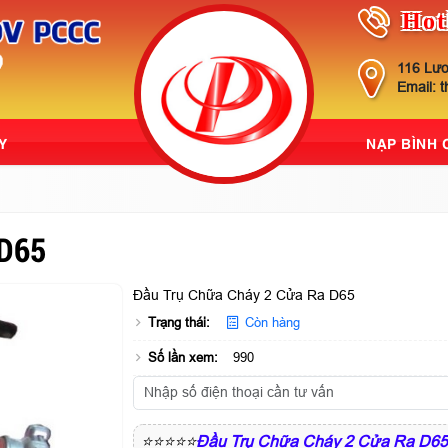
Hot
116 Lươ
Email: 
Y
NẠP BÌNH
 D65
Đầu Trụ Chữa Cháy 2 Cửa Ra D65
Trạng thái:
Còn hàng
Số lần xem:
990
⭐⭐⭐⭐⭐
Đầu Trụ Chữa Cháy 2 Cửa Ra D65