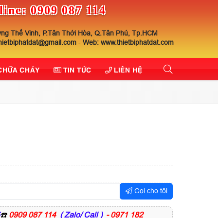
line: 0909 087 114
ng Thế Vinh, P.Tân Thới Hòa, Q.Tân Phú, Tp.HCM
thietbiphatdat@gmail.com
-
Web: www.thietbiphatdat.com
 CHỮA CHÁY
TIN TỨC
LIÊN HỆ
Gọi cho tôi
☎️
0909 087 114
( Zalo/ Call )
- 0971 182