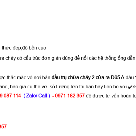
h thức đẹp,độ bền cao
hữa cháy có cấu trúc đơn giản dùng để nối các hệ thống ống d
ược thắc mắc về nơi bán
đầu trụ chữa cháy 2 cửa ra D65
ở đâu 
àng, báo giá cụ thể với số lượng lớn thì bạn hãy liên hệ vớ
9 087 114
( Zalo/ Call )
- 0971 182 357
để được tư vấn hoàn t
357