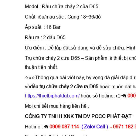
Model : Đầu chữa cháy 2 của D65
Chất liệu/màu sắc : Gang 18~36/đỏ
Áp suất : 16 Bar
Đầu ra : 2 đầu D65
Ưu điểm : Dễ lắp đặt,sử dụng và dễ sửa chữa. Hìn
Trụ chữa cháy 2 cửa D65 – Sản phẩm là thiết bị c
thuận tiện nhất.
⭐⭐⭐Thông qua bài viết này, hy vọng đã giải đáp đ
về
đầu trụ chữa cháy 2 cửa​​​​​​​ ra D65
hoặc muốn đặt h
https://thietbiphatdat.com/
hoặc số hotline: 👉☎️
090
Mọi chi tiết mua hàng liên hệ :
CÔNG TY TNHH XNK TM DV PCCC PHÁT ĐẠT
Hotline : ☎️
0909 087 114
( Zalo/ Call )
- 0971 182 