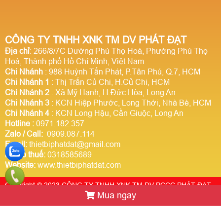
CÔNG TY TNHH XNK TM DV PHÁT ĐẠT
Địa chỉ
: 266/8/7C Đường Phú Thọ Hoà, Phường Phú Thọ
Hoà, Thành phố Hồ Chí Minh, Việt Nam
Chi Nhánh
: 988 Huỳnh Tấn Phát, P.Tân Phú, Q.7, HCM
Chi Nhánh 1
: Thị Trấn Củ Chi, H.Củ Chi, HCM
Chi Nhánh 2
: Xã Mỹ Hạnh, H.Đức Hòa, Long An
Chi Nhánh 3
: KCN Hiệp Phước, Long Thới, Nhà Bè, HCM
Chi Nhánh 4
: KCN Long Hậu, Cần Giuộc, Long An
Hotline
:
0971.182.357
Zalo / Call:
0909.087.114
Email:
thietbiphatdat@gmail.com
Mã số thuế:
0318585689
Website:
www.thietbiphatdat.com
Copyright © 2023 CÔNG TY TNHH XNK TM DV PCCC PHÁT ĐẠT.
Mua ngay
Thiết kế website Webso.vn
Trực tuyến:
7
Hôm nay:
1460706
Tuần này:
0
Tất cả:
2919044