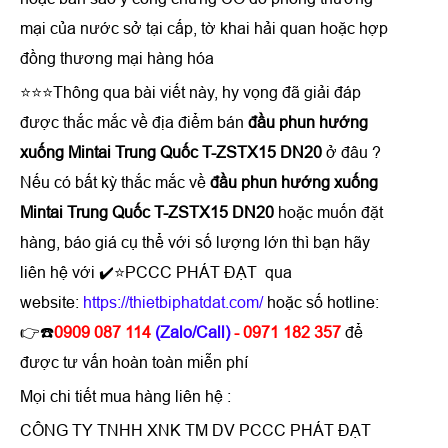
mại của nước sở tại cấp, tờ khai hải quan hoặc hợp
đồng thương mại hàng hóa
⭐⭐⭐Thông qua bài viết này, hy vọng đã giải đáp
được thắc mắc về địa điểm bán
đầu phun hướng
xuống Mintai Trung Quốc T-ZSTX15 DN20
ở đâu ?
Nếu có bất kỳ thắc mắc về
đầu phun hướng xuống
Mintai Trung Quốc T-ZSTX15 DN20
hoặc muốn đặt
hàng, báo giá cụ thể với số lượng lớn thì bạn hãy
liên hệ với ✔️⭐PCCC PHÁT ĐẠT qua
website:
https://thietbiphatdat.com/
hoặc số hotline:
👉☎️
0909 087 114
(Zalo/Call)
- 0971 182 357
để
được tư vấn hoàn toàn miễn phí
Mọi chi tiết mua hàng liên hệ :
CÔNG TY TNHH XNK TM DV PCCC PHÁT ĐẠT