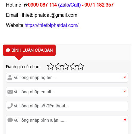
Hotline :☎️
0909 087 114
(Zalo/Call)
- 0971 182 357
Email : thietbiphatdat@gmail.com
Website:
https://thietbiphatdat.com/
BÌNH LUẬN CỦA BẠN
Đánh giá của bạn:
*
*
*