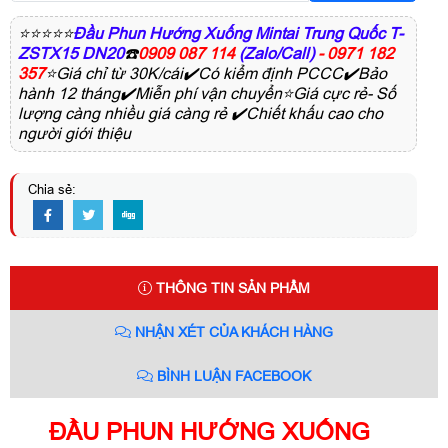
⭐⭐⭐⭐⭐
Đầu Phun Hướng Xuống Mintai Trung Quốc T-
ZSTX15 DN20
☎️
0909 087 114
(Zalo/Call)
- 0971 182
357
⭐Giá chỉ từ 30K/cái✔️Có kiểm định PCCC✔️Bảo
hành 12 tháng✔️Miễn phí vận chuyển⭐Giá cực rẻ- Số
lượng càng nhiều giá càng rẻ ✔️Chiết khấu cao cho
người giới thiệu
Chia sẻ:
THÔNG TIN SẢN PHẨM
NHẬN XÉT CỦA KHÁCH HÀNG
BÌNH LUẬN FACEBOOK
ĐẦU PHUN HƯỚNG XUỐNG