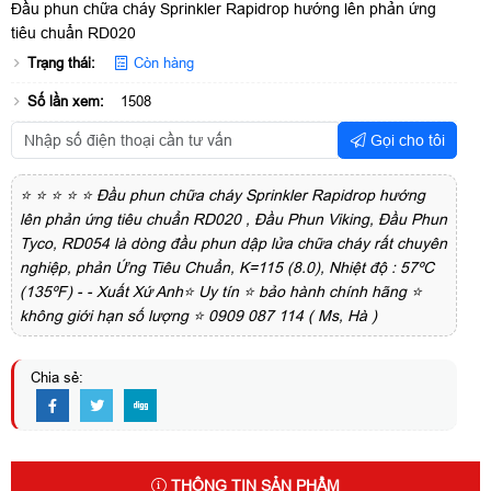
Đầu phun chữa cháy Sprinkler Rapidrop hướng lên phản ứng
tiêu chuẩn RD020
Trạng thái:
Còn hàng
Số lần xem:
1508
Gọi cho tôi
⭐ ⭐ ⭐ ⭐ ⭐ Đầu phun chữa cháy Sprinkler Rapidrop hướng
lên phản ứng tiêu chuẩn RD020 , Đầu Phun Viking, Đầu Phun
Tyco, RD054 là dòng đầu phun dập lửa chữa cháy rất chuyên
nghiệp, phản Ứng Tiêu Chuẩn, K=115 (8.0), Nhiệt độ : 57ºC
(135ºF) - - Xuất Xứ Anh⭐ Uy tín ⭐ bảo hành chính hãng ⭐
không giới hạn số lượng ⭐ 0909 087 114 ( Ms, Hà )
Chia sẻ:
THÔNG TIN SẢN PHẨM