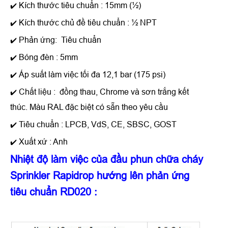
Kích thước tiêu chuẩn : 15mm (½)
✔️
Kích thước chủ đề tiêu chuẩn : ½ NPT
✔️
Phản ứng: Tiêu chuẩn
✔️
Bóng đèn : 5mm
✔️
Áp suất làm việc tối đa 12,1 bar (175 psi)
✔️
Chất liệu : đồng thau, Chrome và sơn trắng kết
✔️
thúc. Màu RAL đặc biệt có sẵn theo yêu cầu
Tiêu chuẩn : LPCB, VdS, CE, SBSC, GOST
✔️
Xuất xứ : Anh
✔️
Nhiệt độ làm việc của
đầu phun chữa cháy
Sprinkler Rapidrop hướng lên phản ứng
tiêu chuẩn RD020
: