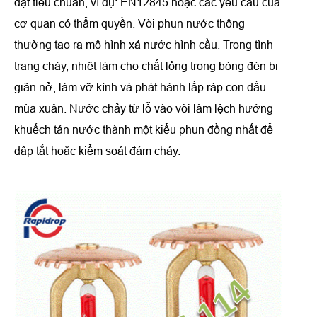
đặt tiêu chuẩn, ví dụ: EN12845 hoặc các yêu cầu của
cơ quan có thẩm quyền. Vòi phun nước thông
thường tạo ra mô hình xả nước hình cầu. Trong tình
trạng cháy, nhiệt làm cho chất lỏng trong bóng đèn bị
giãn nở, làm vỡ kính và phát hành lắp ráp con dấu
mùa xuân. Nước chảy từ lỗ vào vòi làm lệch hướng
khuếch tán nước thành một kiểu phun đồng nhất để
dập tắt hoặc kiểm soát đám cháy.