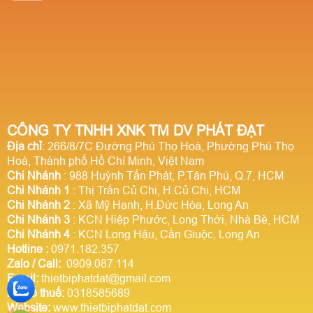
CÔNG TY TNHH XNK TM DV PHÁT ĐẠT
Địa chỉ
: 266/8/7C Đường Phú Thọ Hoà, Phường Phú Thọ
Hoà, Thành phố Hồ Chí Minh, Việt Nam
Chi Nhánh
: 988 Huỳnh Tấn Phát, P.Tân Phú, Q.7, HCM
Chi Nhánh 1
: Thị Trấn Củ Chi, H.Củ Chi, HCM
Chi Nhánh 2
: Xã Mỹ Hạnh, H.Đức Hòa, Long An
Chi Nhánh 3
: KCN Hiệp Phước, Long Thới, Nhà Bè, HCM
Chi Nhánh 4
: KCN Long Hậu, Cần Giuộc, Long An
Hotline
:
0971.182.357
Zalo / Call:
0909.087.114
Email:
thietbiphatdat@gmail.com
Mã số thuế:
0318585689
Website:
www.thietbiphatdat.com