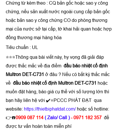
Chứng từ kèm theo : CQ bản gốc hoặc sao y công
chứng, nếu sản xuất nước ngoài cung cấp bản gốc
hoặc bản sao y công chứng CO do phòng thương
mại của nước sở tại cấp, tờ khai hải quan hoặc hợp
đồng thương mại hàng hóa
Tiêu chuẩn : UL
⭐⭐⭐Thông qua bài viết này, hy vọng đã giải đáp
được thắc mắc về địa điểm
đầu báo nhiệt cố định
Multron DET-C731
ở đâu ? Nếu có bất kỳ thắc mắc
về
đầu báo nhiệt cố định Multron DET-C731
hoặc
muốn đặt hàng, báo giá cụ thể với số lượng lớn thì
bạn hãy liên hệ với ✔️⭐PCCC PHÁT ĐẠT qua
website:
https://thietbiphatdat.com/
hoặc số hotline:
👉☎️
0909 087 114
( Zalo/ Call )
- 0971 182 357
để
được tư vấn hoàn toàn miễn phí