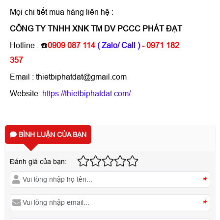
Mọi chi tiết mua hàng liên hệ :
CÔNG TY TNHH XNK TM DV PCCC PHÁT ĐẠT
Hotline : ☎️
0909 087 114
( Zalo/ Call )
- 0971 182
357
Email : thietbiphatdat@gmail.com
Website:
https://thietbiphatdat.com/
BÌNH LUẬN CỦA BẠN
Đánh giá của bạn:
*
*