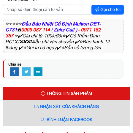
Gọi cho tôi
⭐⭐⭐⭐⭐
Đầu Báo Nhiệt Cố Định Multron DET-
C731
☎️
0909 087 114
( Zalo/ Call )
- 0971 182
357
⭐✔️Gía chỉ từ 100k/đôi⭐✔️Có Kiểm Định
PCCC❌❌❌Miễn phí vận chuyển ✔️⭐Bảo hành 12
tháng ✔️⭐Goi là có ngay✔️⭐Sẵn số lượng lớn
Chia sẻ:
THÔNG TIN SẢN PHẨM
NHẬN XÉT CỦA KHÁCH HÀNG
BÌNH LUẬN FACEBOOK