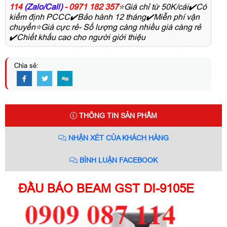
114
(Zalo/Call)
- 0971 182 357
⭐Giá chỉ từ 50K/cái✔️Có
kiểm định PCCC✔️Bảo hành 12 tháng✔️Miễn phí vận
chuyển⭐Giá cực rẻ- Số lượng càng nhiều giá càng rẻ
✔️Chiết khấu cao cho người giới thiệu
Chia sẻ:
THÔNG TIN SẢN PHẨM
NHẬN XÉT CỦA KHÁCH HÀNG
BÌNH LUẬN FACEBOOK
ĐẦU BÁO BEAM GST DI-9105E