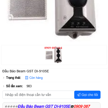
Đầu Báo Beam GST DI-9105E
Trạng thái:
Còn hàng
Số lần xem:
983
Gọi cho tôi
⭐⭐⭐⭐⭐
Đầu Báo Beam GST DI-9105E
☎️
0909 087