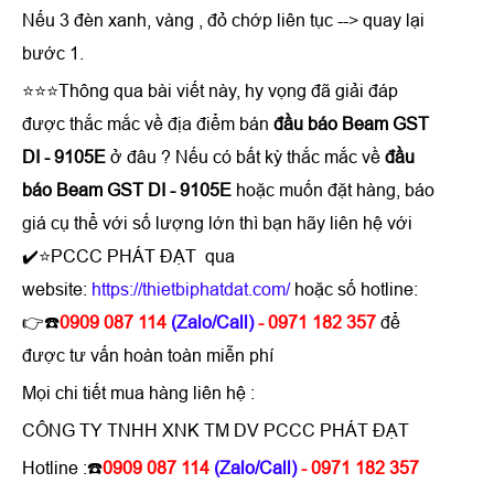
Nếu 3 đèn xanh, vàng , đỏ chớp liên tục --> quay lại
bước 1.
⭐⭐⭐Thông qua bài viết này, hy vọng đã giải đáp
được thắc mắc về địa điểm bán
đầu báo Beam GST
DI - 9105E
ở đâu ? Nếu có bất kỳ thắc mắc về
đầu
báo Beam GST DI - 9105E
hoặc muốn đặt hàng, báo
giá cụ thể với số lượng lớn thì bạn hãy liên hệ với
✔️⭐PCCC PHÁT ĐẠT qua
website:
https://thietbiphatdat.com/
hoặc số hotline:
👉☎️
0909 087 114
(Zalo/Call)
- 0971 182 357
để
được tư vấn hoàn toàn miễn phí
Mọi chi tiết mua hàng liên hệ :
CÔNG TY TNHH XNK TM DV PCCC PHÁT ĐẠT
Hotline :☎️
0909 087 114
(Zalo/Call)
- 0971 182 357