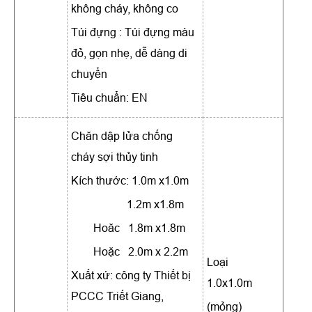
không cháy, không co
Túi đựng : Túi đựng màu
đỏ, gọn nhẹ, dễ dàng di
chuyển
Tiêu chuẩn: EN
Chăn dập lửa chống
cháy sợi thủy tinh
Kích thước: 1.0m x1.0m
1.2m x1.8m
Hoăc 1.8m x1.8m
Hoặc 2.0m x 2.2m
Loại
Xuất xứ: công ty Thiết bị
1.0x1.0m
PCCC Triết Giang,
(mỏng)