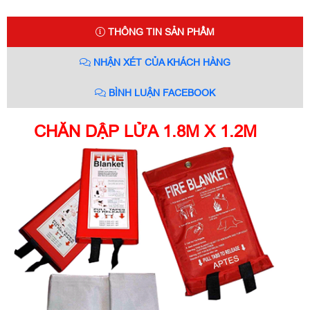
THÔNG TIN SẢN PHẨM
NHẬN XÉT CỦA KHÁCH HÀNG
BÌNH LUẬN FACEBOOK
CHĂN DẬP LỬA 1.8M X 1.2M