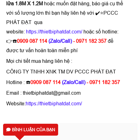
lửa 1.8M X 1.2M
hoặc muốn đặt hàng, báo giá cụ thể
với số lượng lớn thì bạn hãy liên hệ với ✔️⭐PCCC
PHÁT ĐẠT qua
website:
https://thietbiphatdat.com/
hoặc số hotline:
👉☎️
0909 087 114
(Zalo/Call)
- 0971 182 357
để
được tư vấn hoàn toàn miễn phí
Mọi chi tiết mua hàng liên hệ :
CÔNG TY TNHH XNK TM DV PCCC PHÁT ĐẠT
Hotline : ☎️
0909 087 114
(Zalo/Call)
- 0971 182 357
Email : thietbiphatdat@gmail.com
Website:
https://thietbiphatdat.com/
BÌNH LUẬN CỦA BẠN