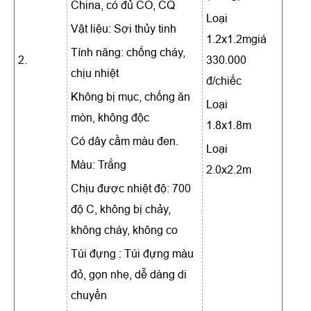
China, có đủ CO, CQ
Loại
Vật liệu: Sợi thủy tinh
1.2x1.2mgiá
Tính năng: chống cháy,
2.
330.000
chịu nhiệt
đ/chiếc
Không bị mục, chống ăn
Loại
mòn, không độc
1.8x1.8m
Có dây cầm màu đen.
Loại
Màu: Trắng
2.0x2.2m
Chịu được nhiệt độ: 700
độ C, không bị chảy,
không cháy, không co
Túi đựng : Túi đựng màu
đỏ, gọn nhẹ, dễ dàng di
chuyển