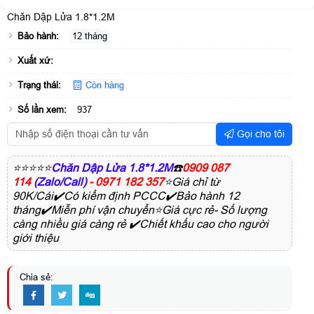
Chăn Dập Lửa 1.8*1.2M
Bảo hành:
12 tháng
Xuất xứ:
Trạng thái:
Còn hàng
Số lần xem:
937
Gọi cho tôi
⭐⭐⭐⭐⭐
Chăn Dập Lửa 1.8*1.2M
☎️
0909 087
114
(Zalo/Call)
- 0971 182 357
⭐Giá chỉ từ
90K/Cái✔️Có kiểm định PCCC✔️Bảo hành 12
tháng✔️Miễn phí vận chuyển⭐Giá cực rẻ- Số lượng
càng nhiều giá càng rẻ ✔️Chiết khấu cao cho người
giới thiệu
Chia sẻ: