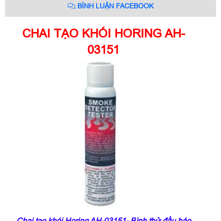
BÌNH LUẬN FACEBOOK
CHAI TẠO KHÓI HORING AH-
03151
Chai tạo khói Horing AH-03151- Bình thử đầu báo