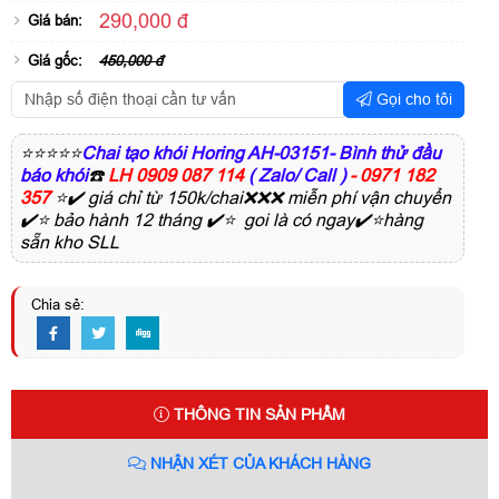
290,000 đ
Giá bán:
Giá gốc:
450,000 đ
Gọi cho tôi
⭐⭐⭐⭐⭐
Chai tạo khói Horing AH-03151- Bình thử đầu
báo khói
☎️
LH 0909 087 114
( Zalo/ Call )
- 0971 182
357
⭐✔️ giá chỉ từ 150k/chai❌❌❌ miễn phí vận chuyển
✔️⭐ bảo hành 12 tháng ✔️⭐ goi là có ngay✔️⭐hàng
sẵn kho SLL
Chia sẻ:
THÔNG TIN SẢN PHẨM
NHẬN XÉT CỦA KHÁCH HÀNG