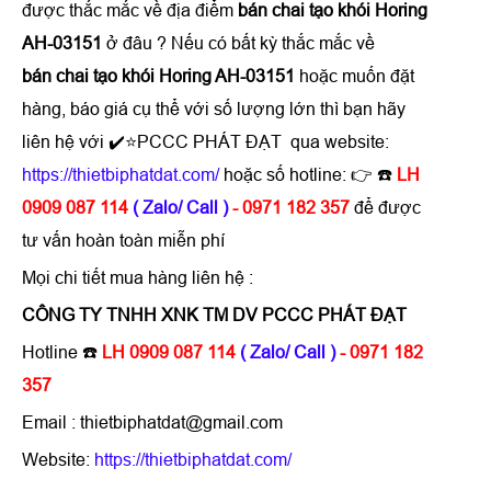
được thắc mắc về địa điểm
bán chai tạo khói Horing
AH-03151
ở đâu ? Nếu có bất kỳ thắc mắc về
bán chai tạo khói Horing AH-03151
hoặc muốn đặt
hàng, báo giá cụ thể với số lượng lớn thì bạn hãy
liên hệ với ✔️⭐PCCC PHÁT ĐẠT qua website:
https://thietbiphatdat.com/
hoặc số hotline: 👉 ☎️
LH
0909 087 114
( Zalo/ Call )
- 0971 182 357
để được
tư vấn hoàn toàn miễn phí
Mọi chi tiết mua hàng liên hệ :
CÔNG TY TNHH XNK TM DV PCCC PHÁT ĐẠT
Hotline ☎️
LH 0909 087 114
( Zalo/ Call )
- 0971 182
357
Email : thietbiphatdat@gmail.com
Website:
https://thietbiphatdat.com/