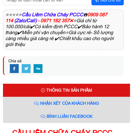
Gọi cho tôi
⭐⭐⭐⭐⭐
Cầu Liêm Chữa Cháy PCCC
☎️
0909 087
114
(Zalo/Call)
- 0971 182 357
❌
⭐Giá chỉ từ
100.000/cái✔️Có kiểm định PCCC✔️Bảo hành 12
tháng✔️Miễn phí vận chuyển⭐Giá cực rẻ- Số lượng
càng nhiều giá càng rẻ ✔️Chiết khấu cao cho người
giới thiệu
Chia sẻ:
THÔNG TIN SẢN PHẨM
NHẬN XÉT CỦA KHÁCH HÀNG
BÌNH LUẬN FACEBOOK
CẦU LIÊM CHỮA CHÁY PCCC