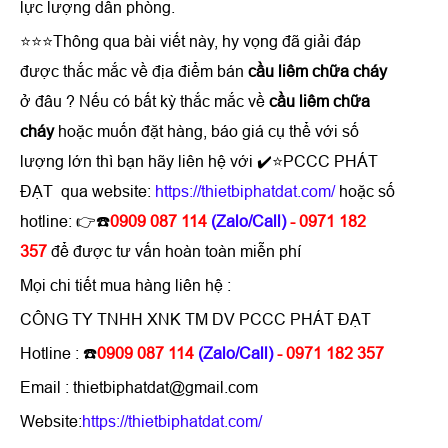
lực lượng dân phòng.
⭐⭐⭐Thông qua bài viết này, hy vọng đã giải đáp
được thắc mắc về địa điểm bán
cầu liêm chữa cháy
ở đâu ? Nếu có bất kỳ thắc mắc về
cầu liêm chữa
cháy
hoặc muốn đặt hàng, báo giá cụ thể với số
lượng lớn thì bạn hãy liên hệ với ✔️⭐PCCC PHÁT
ĐẠT qua website:
https://thietbiphatdat.com/
hoặc số
hotline: 👉☎️
0909 087 114
(Zalo/Call)
- 0971 182
357
để được tư vấn hoàn toàn miễn phí
Mọi chi tiết mua hàng liên hệ :
CÔNG TY TNHH XNK TM DV PCCC PHÁT ĐẠT
Hotline : ☎️
0909 087 114
(Zalo/Call)
- 0971 182 357
Email : thietbiphatdat@gmail.com
Website:
https://thietbiphatdat.com/