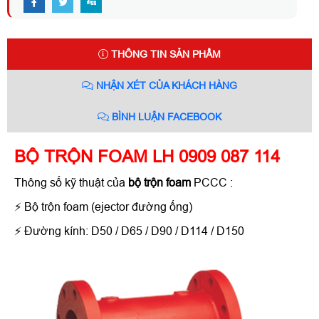
THÔNG TIN SẢN PHẨM
NHẬN XÉT CỦA KHÁCH HÀNG
BÌNH LUẬN FACEBOOK
BỘ TRỘN FOAM LH 0909 087 114
Thông số kỹ thuật của
bộ trộn foam
PCCC :
⚡ Bộ trộn foam (ejector đường ống)
⚡ Đường kính: D50 / D65 / D90 / D114 / D150