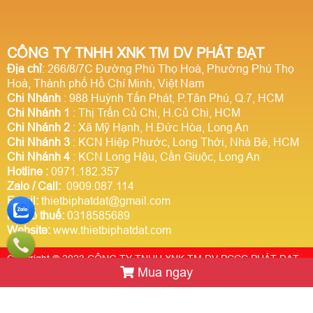
CÔNG TY TNHH XNK TM DV PHÁT ĐẠT
Địa chỉ
: 266/8/7C Đường Phú Thọ Hoà, Phường Phú Thọ
Hoà, Thành phố Hồ Chí Minh, Việt Nam
Chi Nhánh
: 988 Huỳnh Tấn Phát, P.Tân Phú, Q.7, HCM
Chi Nhánh 1
: Thị Trấn Củ Chi, H.Củ Chi, HCM
Chi Nhánh 2
: Xã Mỹ Hạnh, H.Đức Hòa, Long An
Chi Nhánh 3
: KCN Hiệp Phước, Long Thới, Nhà Bè, HCM
Chi Nhánh 4
: KCN Long Hậu, Cần Giuộc, Long An
Hotline
:
0971.182.357
Zalo / Call:
0909.087.114
Email:
thietbiphatdat@gmail.com
Mã số thuế:
0318585689
Website:
www.thietbiphatdat.com
Copyright © 2023 CÔNG TY TNHH XNK TM DV PCCC PHÁT ĐẠT.
Mua ngay
Thiết kế website Webso.vn
Trực tuyến:
2
Hôm nay:
1463381
Tuần này:
0
Tất cả:
2924403