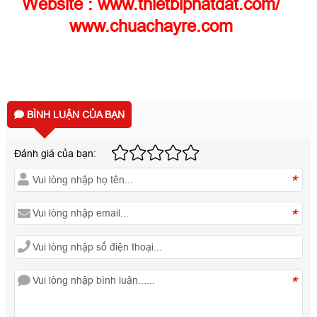
Website :
www.thietbiphatdat.com
/
www.chuachayre.com
BÌNH LUẬN CỦA BẠN
Đánh giá của bạn:
*
*
*