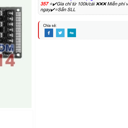
357
⭐✔️Gía chỉ từ 100k/cái ❌❌❌ Miễn phí 
ngay✔️⭐Sẵn SLL
Chia sẻ: