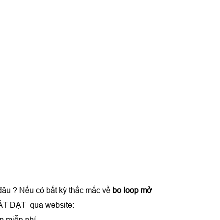
đâu ? Nếu có bất kỳ thắc mắc về
bo loop mở
HÁT ĐẠT qua website:
n miễn phí