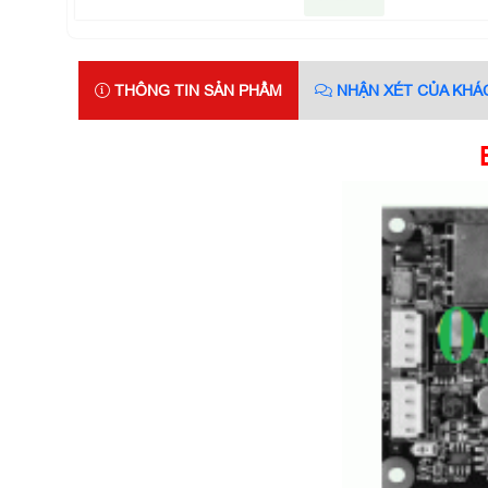
THÔNG TIN SẢN PHẨM
NHẬN XÉT CỦA KHÁ
B