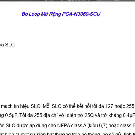
Bo Loop Mở Rộng PCA-N3060-SCU
 ra SLC
ch tín hiệu SLC. Mỗi SLC có thể kết nối tối đa 127 hoặc 255 đị
g 0.5μF. Tối đa 255 địa chỉ với điện trở 25Ω và trở kháng 0.4μF
trên SLC được áp dụng cho NFPA class A (kiểu 6,7) hoặc class 
t hiện ra một sự kiện bất thường trên hệ thống, nó sẽ gửi tìn