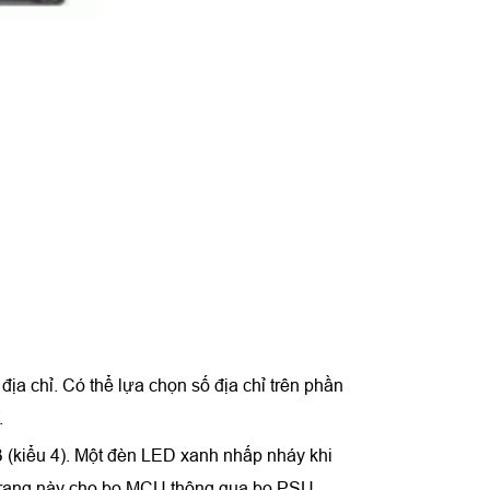
a chỉ. Có thể lựa chọn số địa chỉ trên phần
.
B (kiểu 4). Một đèn LED xanh nhấp nháy khi
h trạng này cho bo MCU thông qua bo PSU.