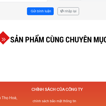
Gửi bình luận
nhập lại
SẢN PHẨM CÙNG CHUYÊN MỤ
CHÍNH SÁCH CỦA CÔNG TY
 Thọ Hoà,
chính sách bảo mật thông tin