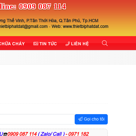
line: 0909 087 114
ng Thế Vinh, P.Tân Thới Hòa, Q.Tân Phú, Tp.HCM
thietbiphatdat@gmail.com
-
Web: www.thietbiphatdat.com
 CHỮA CHÁY
TIN TỨC
LIÊN HỆ
Gọi cho tôi
U
☎️
0909 087 114
( Zalo/ Call )
- 0971 182