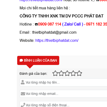
Mọi chi tiết mua hàng liên hệ :
CÔNG TY TNHH XNK TM DV PCCC PHÁT ĐẠT
Hotline : ☎️
0909 087 114
( Zalo/ Call )
- 0971 182 3
Email : thietbiphatdat@gmail.com
Website:
https://thietbiphatdat.com/
BÌNH LUẬN CỦA BẠN
Đánh giá của bạn: