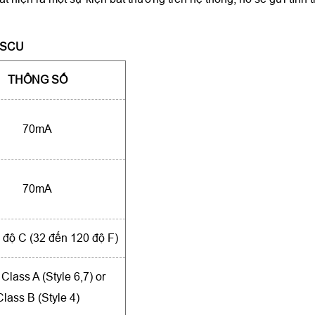
-SCU
THÔNG SỐ
70mA
70mA
 độ C (32 đến 120 độ F)
lass A (Style 6,7) or
Class B (Style 4)