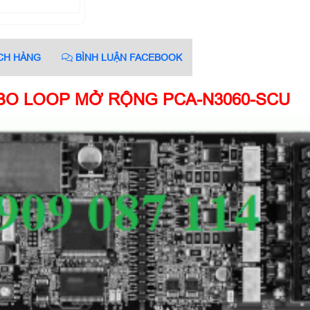
CH HÀNG
BÌNH LUẬN FACEBOOK
O LOOP MỞ RỘNG PCA-N3060-SCU