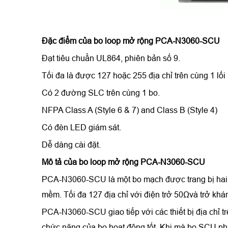
Đặc điểm của
bo loop mở rộng PCA-N3060-SCU
Đạt tiêu chuẩn UL864, phiên bản số 9.
Tối đa là được 127 hoặc 255 địa chỉ trên cùng 1 lối
Có 2 đường SLC trên cùng 1 bo.
NFPA Class A (Style 6 & 7) and Class B (Style 4)
Có đèn LED giám sát.
Dễ dàng cài đặt.
Mô tả của
bo loop mở rộng PCA-N3060-SCU
PCA-N3060-SCU là một bo mạch được trang bị hai mạ
mềm. Tối đa 127 địa chỉ với điện trở 50Ωvà trở khán
PCA-N3060-SCU giao tiếp với các thiết bị địa chỉ 
chức năng của bo hoạt động tốt. Khi mà bo SCU phá