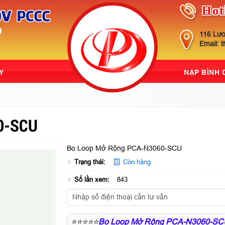
Hot
116 Lươ
Email: 
Y
NẠP BÌNH
0-SCU
Bo Loop Mở Rộng PCA-N3060-SCU
Trạng thái:
Còn hàng
Số lần xem:
843
⭐⭐⭐⭐⭐
Bo Loop Mở Rộng PCA-N3060-SC