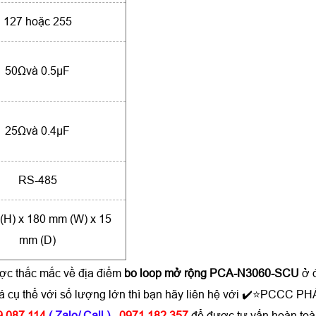
127 hoặc 255
50Ωvà 0.5μF
25Ωvà 0.4μF
RS-485
(H) x 180 mm (W) x 15
mm (D)
ược thắc mắc về địa điểm
bo loop mở rộng PCA-N3060-SCU
ở 
á cụ thể với số lượng lớn thì bạn hãy liên hệ với ✔️⭐PCCC P
9 087 114
( Zalo/ Call )
- 0971 182 357
để được tư vấn hoàn toà