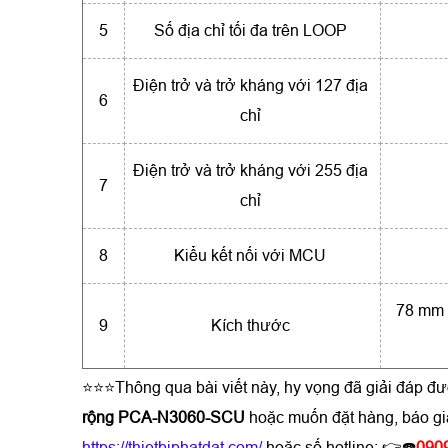
5
Số địa chỉ tối đa trên LOOP
Điện trở và trở kháng với 127 địa
6
chỉ
Điện trở và trở kháng với 255 địa
7
chỉ
8
Kiểu kết nối với MCU
78 mm 
9
Kích thước
⭐⭐⭐Thông qua bài viết này, hy vọng đã giải đáp đ
rộng PCA-N3060-SCU
hoặc muốn đặt hàng, báo gi
https://thietbiphatdat.com/
hoặc số hotline: 👉☎️
090