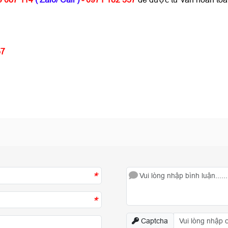
57
*
*
Captcha