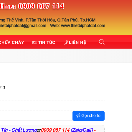
line: 0909 087 114
ng Thế Vinh, P.Tân Thới Hòa, Q.Tân Phú, Tp.HCM
thietbiphatdat@gmail.com
-
Web: www.thietbiphatdat.com
 CHỮA CHÁY
TIN TỨC
LIÊN HỆ
ợng
Gọi cho tôi
 Tín - Chất Lượng
☎️
0909 087 114
(Zalo/Call)
-