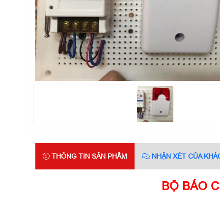
THÔNG TIN SẢN PHẨM
NHẬN XÉT CỦA KHÁ
BỘ BÁO C