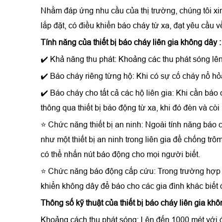
Nhằm đáp ứng nhu cầu của thị trường, chúng tôi xin
lắp đặt, có điều khiển báo cháy từ xa, đạt yêu cầu 
Tính năng của thiết bị
báo cháy liên gia không dây
✔️ Khả năng thu phát: Khoảng các thu phát sóng l
✔️ Báo cháy riêng từng hộ: Khi có sự cố cháy nổ h
✔️ Báo cháy cho tất cả các hộ liên gia: Khi cần báo 
thông qua thiết bị báo động từ xa, khi đó đèn và cò
⭐ Chức năng thiết bị an ninh: Ngoài tính năng báo 
như một thiết bị an ninh trong liên gia để chống trô
có thể nhấn nút báo động cho mọi người biết.
⭐ Chức năng báo động cấp cứu: Trong trường hợp mộ
khiển không dây để báo cho các gia đình khác biết 
Thông số kỹ thuật của
thiết bị báo cháy liên gia kh
Khoảng cách thu phát sóng: Lên đến 1000 mét với đ