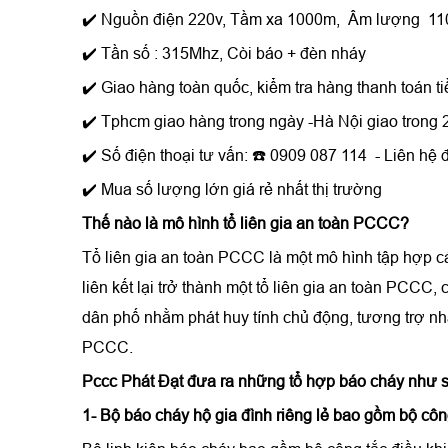
✔️ Nguồn điện 220v, Tầm xa 1000m, Âm lượng 11
✔️ Tần số : 315Mhz, Còi báo + đèn nháy
✔️ Giao hàng toàn quốc, kiểm tra hàng thanh toán ti
✔️ Tphcm giao hàng trong ngày -Hà Nội giao trong 2
✔️ Số điện thoại tư vấn: ☎️ 0909 087 114 - Liên hệ
✔️ Mua số lượng lớn giá rẻ nhất thị trường
Thế nào là mô hình tổ liên gia an toàn PCCC?
Tổ liên gia an toàn PCCC là một mô hình tập hợp cá
liên kết lại trở thành một tổ liên gia an toàn PCC
dân phố nhằm phát huy tính chủ động, tương trợ nha
PCCC.
Pccc Phát Đạt đưa ra những tổ hợp báo cháy như 
1- Bộ báo cháy hộ gia đình riêng lẻ bao gồm bộ công