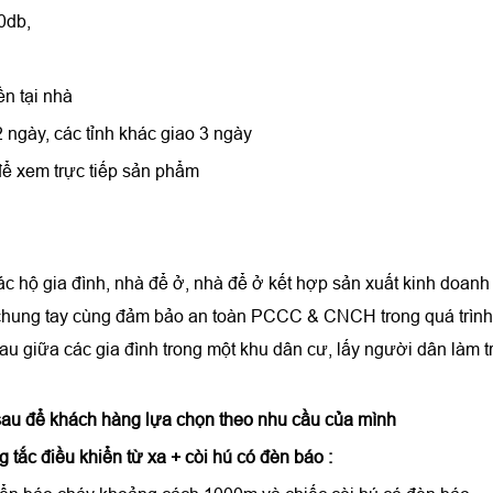
0db,
ền tại nhà
 ngày, các tỉnh khác giao 3 ngày
 để xem trực tiếp sản phẩm
c hộ gia đình, nhà để ở, nhà để ở kết hợp sản xuất kinh doanh
C, chung tay cùng đảm bảo an toàn PCCC & CNCH trong quá trình 
u giữa các gia đình trong một khu dân cư, lấy người dân làm tr
sau để khách hàng lựa chọn theo nhu cầu của mình
 tắc điều khiển từ xa + còi hú có đèn báo :