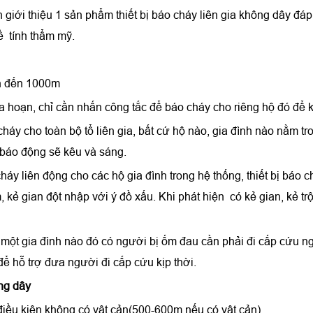
 giới thiệu 1 sản phẩm thiết bị báo cháy liên gia không dây đá
về tính thẩm mỹ.
:
ên đến 1000m
ỏa hoạn, chỉ cần nhấn công tắc để báo cháy cho riêng hộ đó đ
cháy cho toàn bộ tổ liên gia, bất cứ hộ nào, gia đình nào nằm tr
i báo động sẽ kêu và sáng.
cháy liên động cho các hộ gia đình trong hệ thống, thiết bị báo
m, kẻ gian đột nhập với ý đồ xấu. Khi phát hiện có kẻ gian, kẻ t
t gia đình nào đó có người bị ốm đau cần phải đi cấp cứu ngay
để hỗ trợ đưa người đi cấp cứu kịp thời.
ông dây
iều kiện không có vật cản(500-600m nếu có vật cản)