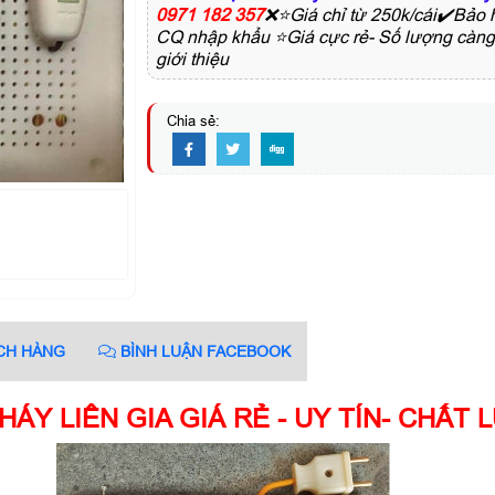
0971 182 357
❌⭐Giá chỉ từ 250k/cái✔️Bả
CQ nhập khẩu ⭐Giá cực rẻ- Số lượng càng 
giới thiệu
Chia sẻ:
CH HÀNG
BÌNH LUẬN FACEBOOK
HÁY LIÊN GIA GIÁ RẺ - UY TÍN- CHẤT