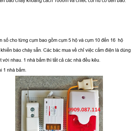
iển báo cháy khoảng cách 1000m và chiếc còi hú có đèn báo.
 tần số cho từng cụm bao gồm cụm 5 hộ và cụm 10 đến 16 hộ
u khiển báo cháy sẵn. Các bác mua về chỉ việc cắm điện là dùng 
 với nhau. 1 nhà bấm thì tất cả các nhà đều kêu.
hi 1 nhà bấm.