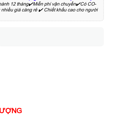
o hành 12 tháng✔️Miễn phí vận chuyển✔️Có CO-
nhiều giá càng rẻ ✔️ Chiết khấu cao cho người
 LƯỢNG