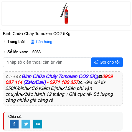
Bình Chữa Cháy Tomoken CO2 5Kg
Trạng thái:
Còn hàng
Số lần xem:
6983
Gọi cho tôi
⭐⭐⭐⭐⭐
Bình Chữa Cháy Tomoken CO2 5Kg
☎️
0909
087 114
(Zalo/Call)
- 0971 182 357
❌⭐Giá chỉ từ
250K/bình✔️Có Kiểm Định✔️Miễn phí vận
chuyển✔️bảo hành 12 tháng ⭐Giá cực rẻ- Số lượng
càng nhiều giá càng rẻ
Chia sẻ: