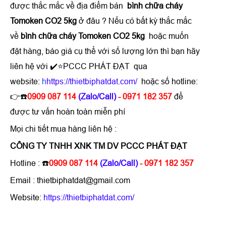
được thắc mắc về địa điểm bán
bình chữa cháy
Tomoken CO2 5kg
ở đâu ?
Nếu có bất kỳ thắc mắc
về
bình chữa cháy Tomoken CO2 5kg
hoặc muốn
đặt hàng, báo giá cụ thể với số lượng lớn thì bạn hãy
liên hệ với ✔️⭐PCCC PHÁT ĐẠT qua
website:
h
https://thietbiphatdat.com/
hoặc số hotline:
👉☎️
0909 087 114
(Zalo/Call)
- 0971 182 357
để
được tư vấn hoàn toàn miễn phí
Mọi chi tiết mua hàng liên hệ :
CÔNG TY TNHH XNK TM DV PCCC PHÁT ĐẠT
Hotline :
☎️
0909 087 114
(Zalo/Call)
- 0971 182 357
Email : thietbiphatdat@gmail.com
Website:
https://thietbiphatdat.com/