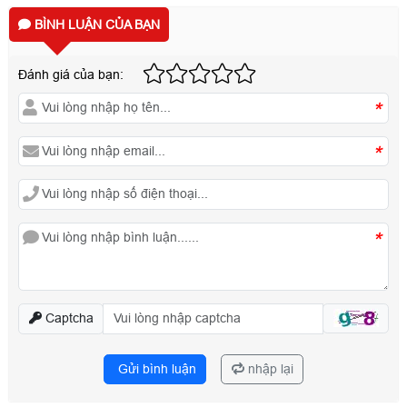
BÌNH LUẬN CỦA BẠN
Đánh giá của bạn:
*
*
*
Captcha
Gửi bình luận
nhập lại