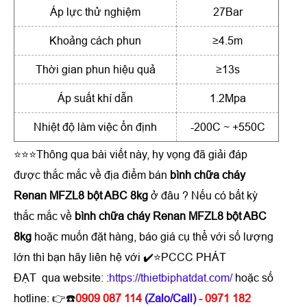
Áp lực thử nghiệm
27Bar
Khoảng cách phun
≥4.5m
Thời gian phun hiệu quả
≥13s
Áp suất khí dẫn
1.2Mpa
Nhiệt độ làm việc ổn định
-200C ~ +550C
⭐⭐⭐Thông qua bài viết này, hy vọng đã giải đáp
được thắc mắc về địa điểm bán
bình chữa cháy
Renan MFZL8 bột ABC 8kg
ở đâu ? Nếu có bất kỳ
thắc mắc về
bình chữa cháy Renan MFZL8 bột ABC
8kg
hoặc muốn đặt hàng, báo giá cụ thể với số lượng
lớn thì bạn hãy liên hệ với ✔️⭐PCCC PHÁT
ĐẠT qua website: :
https://thietbiphatdat.com/
hoặc số
hotline: 👉☎️
0909 087 114
(Zalo/Call)
- 0971 182