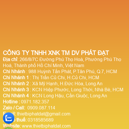
CÔNG TY TNHH XNK TM DV PHÁT ĐẠT
Địa chỉ
: 266/8/7C Đường Phú Thọ Hoà, Phường Phú Thọ
Hoà, Thành phố Hồ Chí Minh, Việt Nam
Chi Nhánh
: 988 Huỳnh Tấn Phát, P.Tân Phú, Q.7, HCM
Chi Nhánh 1
: Thị Trấn Củ Chi, H.Củ Chi, HCM
Chi Nhánh 2
: Xã Mỹ Hạnh, H.Đức Hòa, Long An
Chi Nhánh 3
: KCN Hiệp Phước, Long Thới, Nhà Bè, HCM
Chi Nhánh 4
: KCN Long Hậu, Cần Giuộc, Long An
Hotline
:
0971.182.357
Zalo / Call:
0909.087.114
Email:
thietbiphatdat@gmail.com
Mã số thuế:
0318585689
Website:
www.thietbiphatdat.com