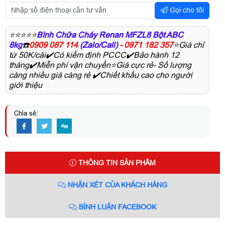
Gọi cho tôi
⭐⭐⭐⭐⭐
Bình Chữa Cháy Renan MFZL8 Bột ABC
8kg
☎️
0909 087 114
(Zalo/Call)
- 0971 182 357
⭐Giá chỉ
từ 50K/cái✔️Có kiểm định PCCC✔️Bảo hành 12
tháng✔️Miễn phí vận chuyển⭐Giá cực rẻ- Số lượng
càng nhiều giá càng rẻ ✔️Chiết khấu cao cho người
giới thiệu
Chia sẻ:
THÔNG TIN SẢN PHẨM
NHẬN XÉT CỦA KHÁCH HÀNG
BÌNH LUẬN FACEBOOK