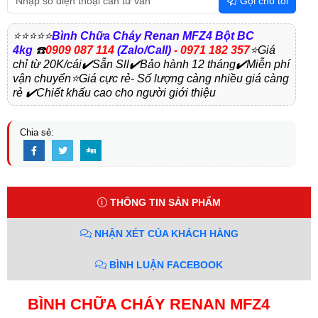
Gọi cho tôi
⭐⭐⭐⭐⭐
Bình Chữa Cháy Renan MFZ4 Bột BC
4kg
☎️
0909 087 114
(Zalo/Call)
- 0971 182 357
⭐Giá
chỉ từ 20K/cái✔️Sẵn Sll✔️Bảo hành 12 tháng✔️Miễn phí
vận chuyển⭐Giá cực rẻ- Số lượng càng nhiều giá càng
rẻ ✔️Chiết khấu cao cho người giới thiệu
Chia sẻ:
THÔNG TIN SẢN PHẨM
NHẬN XÉT CỦA KHÁCH HÀNG
BÌNH LUẬN FACEBOOK
BÌNH CHỮA CHÁY RENAN MFZ4