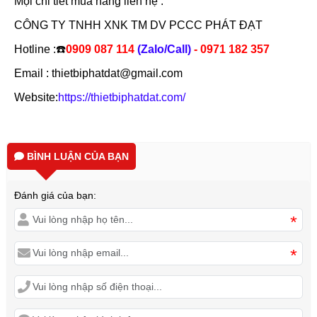
Mọi chi tiết mua hàng liên hệ :
CÔNG TY TNHH XNK TM DV PCCC PHÁT ĐẠT
Hotline :☎️
0909 087 114
(Zalo/Call)
- 0971 182 357
Email : thietbiphatdat@gmail.com
Website:
https://thietbiphatdat.com/
BÌNH LUẬN CỦA BẠN
Đánh giá của bạn:
*
*