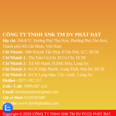
CÔNG TY TNHH XNK TM DV PHÁT ĐẠT
Địa chỉ
: 266/8/7C Đường Phú Thọ Hoà, Phường Phú Thọ Hoà,
Thành phố Hồ Chí Minh, Việt Nam
Chi Nhánh
: 988 Huỳnh Tấn Phát, P.Tân Phú, Q.7, HCM
Chi Nhánh 1
: Thị Trấn Củ Chi, H.Củ Chi, HCM
Chi Nhánh 2
: Xã Mỹ Hạnh, H.Đức Hòa, Long An
Chi Nhánh 3
: KCN Hiệp Phước, Long Thới, Nhà Bè, HCM
Chi Nhánh 4
: KCN Long Hậu, Cần Giuộc, Long An
Hotline
:
0971.182.357
Zalo / Call:
0909.087.114
Email:
thietbiphatdat@gmail.com
Mã số thuế:
0318585689
Website:
www.thietbiphatdat.com
Copyright © 2023 CÔNG TY TNHH XNK TM DV PCCC PHÁT ĐẠT.