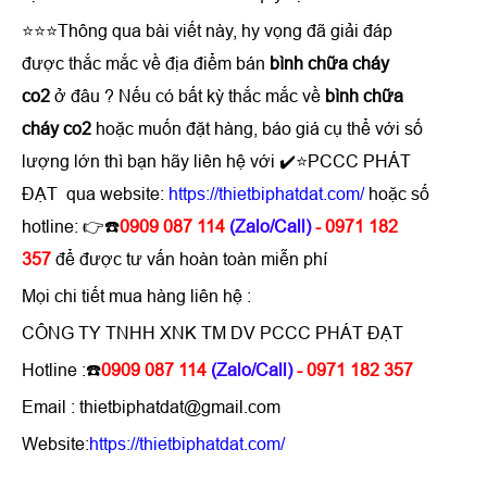
⭐⭐⭐Thông qua bài viết này, hy vọng đã giải đáp
được thắc mắc về địa điểm bán
bình chữa cháy
co2
ở đâu ? Nếu có bất kỳ thắc mắc về
bình chữa
cháy co2
hoặc muốn đặt hàng, báo giá cụ thể với số
lượng lớn thì bạn hãy liên hệ với ✔️⭐PCCC PHÁT
ĐẠT qua website:
https://thietbiphatdat.com/
hoặc số
hotline: 👉☎️
0909 087 114
(Zalo/Call)
- 0971 182
357
để được tư vấn hoàn toàn miễn phí
Mọi chi tiết mua hàng liên hệ :
CÔNG TY TNHH XNK TM DV PCCC PHÁT ĐẠT
Hotline :☎️
0909 087 114
(Zalo/Call)
- 0971 182 357
Email : thietbiphatdat@gmail.com
Website:
https://thietbiphatdat.com/