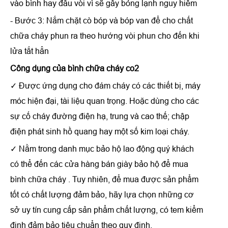
vào bình hay đầu vòi vì sẽ gây bỏng lạnh nguy hiểm
- Bước 3: Nắm chặt cò bóp và bóp van để cho chất
chữa cháy phun ra theo hướng vòi phun cho đến khi
lửa tắt hẳn
Công dụng
của
bình chữa cháy co2
✓ Được ứng dụng cho đám cháy có các thiết bị, máy
móc hiện đại, tài liệu quan trọng. Hoặc dùng cho các
sự cố cháy đường điện hạ, trung và cao thế; chập
điện phát sinh hồ quang hay một số kim loại cháy.
✓ Nằm trong danh mục bảo hộ lao động quý khách
có thể đến các cửa hàng bán giày bảo hộ để mua
bình chữa cháy . Tuy nhiên, để mua được sản phẩm
tốt có chất lượng đảm bảo, hãy lựa chọn những cơ
sở uy tín cung cấp sản phẩm chất lượng, có tem kiểm
định đảm bảo tiêu chuẩn theo quy định.