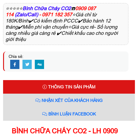
⭐⭐⭐⭐⭐
Bình Chữa Cháy CO2
☎️
0909 087
114
(Zalo/Call)
- 0971 182 357
⭐Giá chỉ từ
180K/Bình✔️Có kiểm định PCCC✔️Bảo hành 12
tháng✔️Miễn phí vận chuyển⭐Giá cực rẻ- Số lượng
càng nhiều giá càng rẻ ✔️Chiết khấu cao cho người
giới thiệu
Chia sẻ:
THÔNG TIN SẢN PHẨM
NHẬN XÉT CỦA KHÁCH HÀNG
BÌNH LUẬN FACEBOOK
BÌNH CHỮA CHÁY CO2 - LH 0909