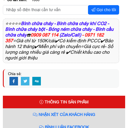
Gọi cho tôi
⭐⭐⭐⭐⭐
Bình chữa cháy - Bình chữa cháy khí CO2 -
Bình chữa cháy bột - Bóng ném chữa cháy - Bình cầu
chữa cháy
☎️
0909 087 114
(Zalo/Call)
- 0971 182
357
⭐Giá chỉ từ 150K/cái✔️Có kiểm định PCCC✔️Bảo
hành 12 tháng✔️Miễn phí vận chuyển⭐Giá cực rẻ- Số
lượng càng nhiều giá càng rẻ ✔️Chiết khấu cao cho
người giới thiệu
Chia sẻ:
THÔNG TIN SẢN PHẨM
NHẬN XÉT CỦA KHÁCH HÀNG
BÌNH LUẬN FACEBOOK