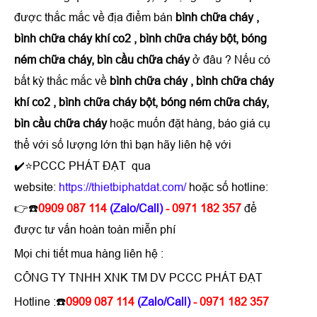
được thắc mắc về địa điểm bán
bình chữa cháy ,
bình chữa cháy khí co2 , bình chữa cháy bột, bóng
ném chữa cháy, bìn cầu chữa cháy
ở đâu ? Nếu có
bất kỳ thắc mắc về
bình chữa cháy , bình chữa cháy
khí co2 , bình chữa cháy bột, bóng ném chữa cháy,
bìn cầu chữa cháy
hoặc muốn đặt hàng, báo giá cụ
thể với số lượng lớn thì bạn hãy liên hệ với
✔️⭐PCCC PHÁT ĐẠT qua
website:
https://thietbiphatdat.com/
hoặc số hotline:
👉☎️
0909 087 114
(Zalo/Call)
- 0971 182 357
để
được tư vấn hoàn toàn miễn phí
Mọi chi tiết mua hàng liên hệ :
CÔNG TY TNHH XNK TM DV PCCC PHÁT ĐẠT
Hotline :☎️
0909 087 114
(Zalo/Call)
- 0971 182 357