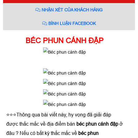
NHẬN XÉT CỦA KHÁCH HÀNG
BÌNH LUẬN FACEBOOK
BÉC PHUN CÁNH ĐẬP
⭐⭐⭐Thông qua bài viết này, hy vọng đã giải đáp
được thắc mắc về địa điểm bán
béc phun cánh đập
ở
đâu ? Nếu có bất kỳ thắc mắc về
béc phun