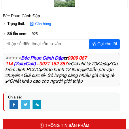
Béc Phun Cánh Đập
Trạng thái:
Còn hàng
Số lần xem:
925
Gọi cho tôi
⭐⭐⭐⭐⭐
Béc Phun Cánh Đập
☎️
0909 087
114
(Zalo/Call)
- 0971 182 357
⭐Giá chỉ từ 20K/cái✔️Có
kiểm định PCCC✔️Bảo hành 12 tháng✔️Miễn phí vận
chuyển⭐Giá cực rẻ- Số lượng càng nhiều giá càng rẻ
✔️Chiết khấu cao cho người giới thiệu
Chia sẻ:
THÔNG TIN SẢN PHẨM