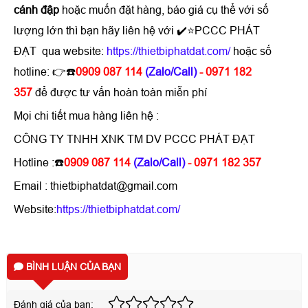
cánh đập
hoặc muốn đặt hàng, báo giá cụ thể với số
lượng lớn thì bạn hãy liên hệ với ✔️⭐PCCC PHÁT
ĐẠT qua website:
https://thietbiphatdat.com/
hoặc số
hotline: 👉☎️
0909 087 114
(Zalo/Call)
- 0971 182
357
để được tư vấn hoàn toàn miễn phí
Mọi chi tiết mua hàng liên hệ :
CÔNG TY TNHH XNK TM DV PCCC PHÁT ĐẠT
Hotline :☎️
0909 087 114
(Zalo/Call)
- 0971 182 357
Email : thietbiphatdat@gmail.com
Website:
https://thietbiphatdat.com/
BÌNH LUẬN CỦA BẠN
Đánh giá của bạn: