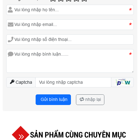
*
*
*
Captcha
Gửi bình luận
nhập lại
SẢN PHẨM CÙNG CHUYÊN MỤC